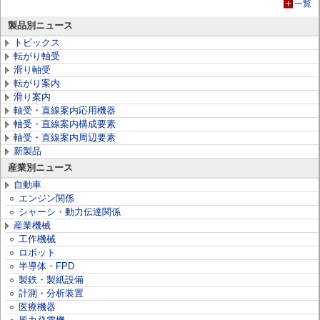
一覧
製品別ニュース
トピックス
転がり軸受
滑り軸受
転がり案内
滑り案内
軸受・直線案内応用機器
軸受・直線案内構成要素
軸受・直線案内周辺要素
新製品
産業別ニュース
自動車
エンジン関係
シャーシ・動力伝達関係
産業機械
工作機械
ロボット
半導体・FPD
製鉄・製紙設備
計測・分析装置
医療機器