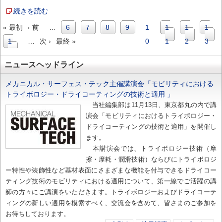
bmt2025
続きを読む
年
1
先
前
« 最初
‹ 前
…
Page
6
Page
7
Page
8
Page
9
カ
1
Page
1
Page
1
Page
1
月
頭
ペ
号
ペ
ペ
ー
Page
1
…
次
次 ›
最
最終 »
レ
0
1
2
3
「特
ー
ジ
集：
ー
4
ペ
終
ン
ジ
自
ニュースヘッドライン
動
ジ
ー
ペ
ト
化
支
送
ジ
ー
ペ
メカニカル・サーフェス・テック主催講演会「モビリティにおける
援
トライボロジー・ドライコーティングの技術と適用 」
技
り
ジ
ー
術」、
当社編集部は11月13日、東京都丸の内で講
ジ
「キ
演会「モビリティにおけるトライボロジー・
ー
テ
ドライコーティングの技術と適用」を開催し
ク
ます。
特
集：
本講演会では、トライボロジー技術（摩
解
擦・摩耗・潤滑技術）ならびにトライボロジ
析
技
ー特性や装飾性など基材表面にさまざまな機能を付与できるドライコー
術」
ティング技術のモビリティにおける適用について、第一線でご活躍の講
発
師の方々にご講演をいただきます。トライボロジーおよびドライコーテ
行！
の
ィングの新しい適用を模索すべく、交流会を含めて、皆さまのご参加を
お待ちしております。