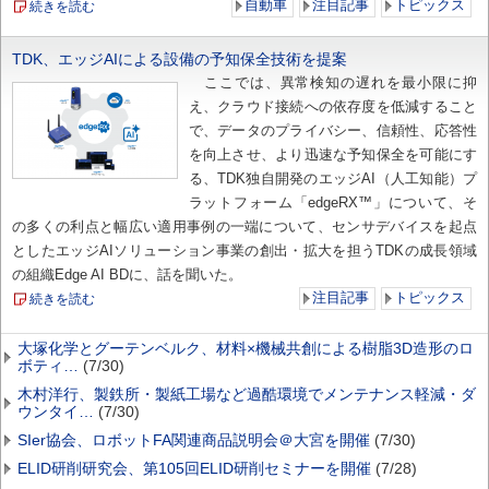
自動車
注目記事
トピックス
続きを読む
TDK、エッジAIによる設備の予知保全技術を提案
ここでは、異常検知の遅れを最小限に抑
え、クラウド接続への依存度を低減すること
で、データのプライバシー、信頼性、応答性
を向上させ、より迅速な予知保全を可能にす
る、TDK独自開発のエッジAI（人工知能）プ
ラットフォーム「edgeRX™」について、そ
の多くの利点と幅広い適用事例の一端について、センサデバイスを起点
としたエッジAIソリューション事業の創出・拡大を担うTDKの成長領域
の組織Edge AI BDに、話を聞いた。
注目記事
トピックス
続きを読む
大塚化学とグーテンベルク、材料×機械共創による樹脂3D造形のロ
ボティ…
(7/30)
木村洋行、製鉄所・製紙工場など過酷環境でメンテナンス軽減・ダ
ウンタイ…
(7/30)
SIer協会、ロボットFA関連商品説明会＠大宮を開催
(7/30)
ELID研削研究会、第105回ELID研削セミナーを開催
(7/28)