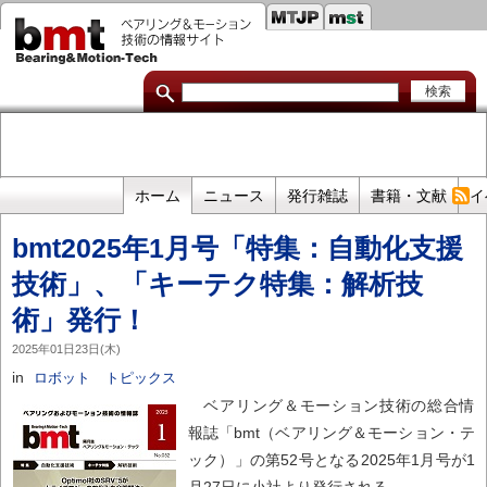
セ
メ
イ
カ
ン
コ
ン
ン
ダ
テ
ン
リ
ツ
に
リ
移
プ
ホーム
ニュース
発行雑誌
書籍・文献
イ
動
ン
ラ
bmt2025年1月号「特集：自動化支援
イ
ク
マ
技術」、「キーテク特集：解析技
リ
術」発行！
リ
2025年01日23日(木)
ン
in
ロボット
トピックス
ク
ベアリング＆モーション技術の総合情
報誌「bmt（ベアリング＆モーション・テ
ック）」の第52号となる2025年1月号が1