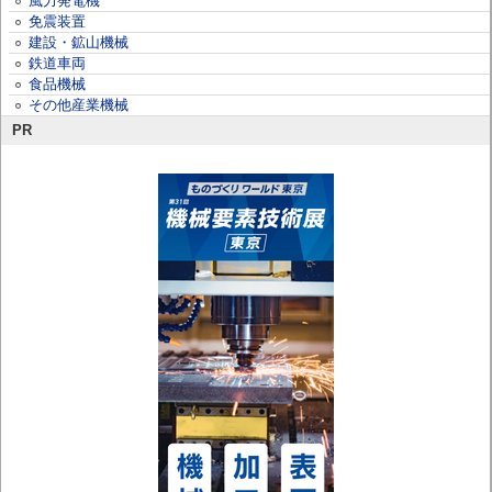
風力発電機
免震装置
建設・鉱山機械
鉄道車両
食品機械
その他産業機械
PR