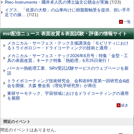
Rtec-Instruments・國井卓人氏の博士論文公聴会が実施
(7/23)
イグス、「佐原の大祭」の山車向けに樹脂製軸受を提供、担い手不
足での操…
(7/21)
一覧
mst配信ニュース 表面改質＆表面試験・評価の情報サイト
メカニカル・サーフェス・テック主催講演会「モビリティにおけ
るトライボロジー・ドライコーティングの技術と適用 」
メカニカル・サーフェス・テック2026年6月号：特集「金型・工
具の表面改質」キーテク特集「熱処理」6月25日発行！
パーカー熱処理工業、SRV受託試験サービスのウェブページを新
設
トライボコーティング技術研究会、会和岩8年度第一回研究会&総
会を開催、大森 整会長（理化学研究所）が再任
東研サーモテック、宇宙領域におけるドライコーティングの適用
を展開
続き
間近のイベント
間近のイベントはありません。