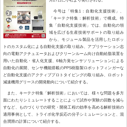
月27日に小社より発行される。
今号は「特集1：自動化支援技術」、
「キーテク特集：解析技術」で構成。特
集「自動化支援技術」では、自動化の領
域を広げる生産技術サポートの取り組み
から、モジュール製品を活用したロボッ
トのカスタム化による自動化支援の取り組み、アプリケーション志
向の電動アクチュエータおよびクリーンルーム向け自動給脂装置を
用いた自動化・省人化支援、6軸力覚センサソリューションによる
自動化の展開、センサ機能搭載のPPS樹脂製ロボットフィンガーな
ど自動化支援のアクティブプロトタイピングの取り組み、ロボット
減速機用グリースの開発動向について紹介する。
また、キーテク特集「解析技術」においては、様々な問題を多方
面にわたりシミュレートすることによって試作や実験の回数を減ら
すなど、ものづくりでの研究・開発工程の効率を高める解析技術の
適用事例として、トライボ化学反応の分子シミュレーションと、混
合潤滑の計算について紹介する。