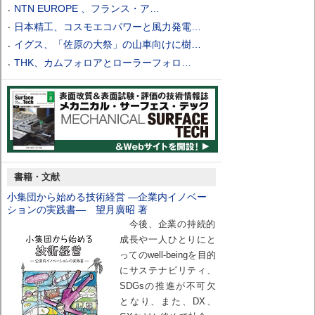
NTN EUROPE 、フランス・ア…
日本精工、コスモエコパワーと風力発電…
イグス、「佐原の大祭」の山車向けに樹…
THK、カムフォロアとローラーフォロ…
書籍・文献
小集団から始める技術経営 ―企業内イノベー
ションの実践書― 望月廣昭 著
今後、企業の持続的
成長や一人ひとりにと
ってのwell-beingを目的
にサステナビリティ、
SDGsの推進が不可欠
となり、また、DX、