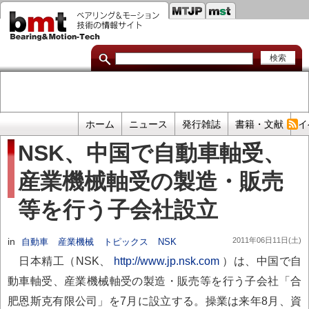
セ
メ
イ
カ
ン
コ
ン
ン
ダ
テ
ン
リ
ツ
に
リ
移
プ
ホーム
ニュース
発行雑誌
書籍・文献
イ
動
ン
ラ
NSK、中国で自動車軸受、
イ
ク
産業機械軸受の製造・販売
マ
リ
等を行う子会社設立
リ
ン
in
2011年06日11日(土)
自動車
産業機械
トピックス
NSK
ク
日本精工（NSK、
http://www.jp.nsk.com
）は、中国で自
動車軸受、産業機械軸受の製造・販売等を行う子会社「合
肥恩斯克有限公司」を7月に設立する。操業は来年8月、資