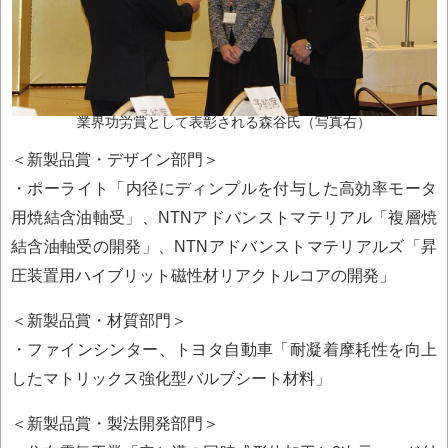
業界功労賞として表彰される森谷氏（写真右）
＜新製品賞・デザイン部門＞
・ポーライト「内径にディンプルを付与した高効率モータ
用焼結含油軸受」、NTNアドバンストマテリアル「複層焼
結含油軸受の開発」、NTNアドバンストマテリアルズ「昇
圧装置用ハイブリット磁性材リアクトルコアの開発」
＜新製品賞・材質部門＞
・ファインシンター、トヨタ自動車「耐凝着摩耗性を向上
したマトリックス強化型バルブシート材料」
＜新製品賞・製法開発部門＞