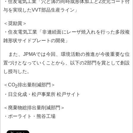
・住友電気工業「穴と溝の同時成形体加工と2次元コード付
与を実現したVVT部品生産ライン」
＜奨励賞＞
・住友電気工業「非連続面にレーザ焼入れを行った多段複
雑形状サイドプレートの開発」
また、JPMAでは今回、環境活動の推進が今後重要な位
置づけとなっていくことから、以下の2部門を賞として創設
し授与した。
＜CO
排出量削減部門＞
2
・日立化成・松戸事業所 松戸サイト
＜廃棄物総排出量削減部門＞
・ポーライト・熊谷工場