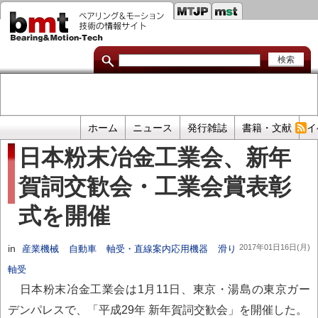
セ
メ
イ
カ
ン
コ
ン
ン
ダ
テ
ン
リ
ツ
に
リ
移
プ
ホーム
ニュース
発行雑誌
書籍・文献
イ
動
ン
ラ
日本粉末冶金工業会、新年
イ
ク
賀詞交歓会・工業会賞表彰
マ
リ
式を開催
リ
ン
in
2017年01日16日(月)
産業機械
自動車
軸受・直線案内応用機器
滑り
ク
軸受
日本粉末冶金工業会は1月11日、東京・湯島の東京ガー
デンパレスで、「平成29年 新年賀詞交歓会」を開催した。