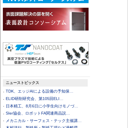
ニューストピックス
TDK、エッジAIによる設備の予知保…
ELID研削研究会、第105回ELI…
日本精工、8月6日に小学生向けモノづ…
SIer協会、ロボットFA関連商品説…
メカニカル・サーフェス・テック主催講…
木村洋行、製鉄所・製紙工場など過酷環…