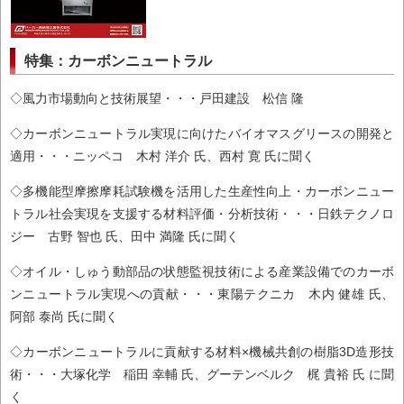
特集：カーボンニュートラル
◇風力市場動向と技術展望・・・戸田建設 松信 隆
◇カーボンニュートラル実現に向けたバイオマスグリースの開発と
適用・・・ニッペコ 木村 洋介 氏、西村 寛 氏に聞く
◇多機能型摩擦摩耗試験機を活用した生産性向上・カーボンニュー
トラル社会実現を支援する材料評価・分析技術・・・日鉄テクノロ
ジー 古野 智也 氏、田中 満隆 氏に聞く
◇オイル・しゅう動部品の状態監視技術による産業設備でのカーボ
ンニュートラル実現への貢献・・・東陽テクニカ 木内 健雄 氏、
阿部 泰尚 氏に聞く
◇カーボンニュートラルに貢献する材料×機械共創の樹脂3D造形技
術・・・大塚化学 稲田 幸輔 氏、グーテンベルク 梶 貴裕 氏 に聞
く