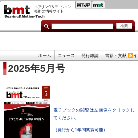
セ
メ
イ
カ
ン
コ
ン
ン
ダ
テ
ン
リ
ツ
に
リ
移
プ
ホーム
ニュース
発行雑誌
書籍・文献
イ
動
ン
ラ
2025年5月号
イ
ク
マ
リ
リ
ン
電子ブックの閲覧は左画像をクリックし
ク
てください。
（発行から1年間閲覧可能）