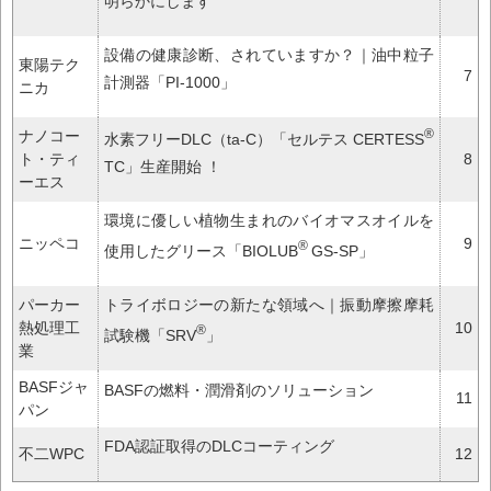
明らかにします
設備の健康診断、されていますか？｜油中粒子
東陽テク
7
計測器「PI-1000」
ニカ
®
ナノコー
水素フリーDLC（ta-C）「セルテス CERTESS
ト・ティ
8
TC」生産開始 ！
ーエス
環境に優しい植物生まれのバイオマスオイルを
ニッペコ
9
®
使用したグリース「BIOLUB
GS-SP」
パーカー
トライボロジーの新たな領域へ｜振動摩擦摩耗
熱処理工
10
®
試験機「SRV
」
業
BASFジャ
BASFの燃料・潤滑剤のソリューション
11
パン
FDA認証取得のDLCコーティング
不二WPC
12