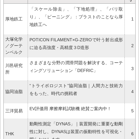
「スケール除去」、「下地処理」、「バリ取
り」、「ピーニング」：ブラストのことなら厚
厚地鉄工
1
地鉄工へ
大塚化学
POTICON FILAMENT×G-ZEROで叶う射出成形
／グーテ
2
に迫る高強度・高精度３D造形
ンベルク
さまざまな分野の潤滑問題を解決する、コーテ
川邑研究
3
ィングソリューション「DEFRIC」
所
“トライボロジスト”協同油脂｜人間力と技術力
協同油脂
4
をもった、時代の挑戦者
EV評価用 摩擦摩耗試験機 絶賛ご案内中！
三洋貿易
5
動剛性測定「DYNAS」｜装置開発に重要な動剛
性に対し、DYNASは装置の振動特性を可視化・
THK
6