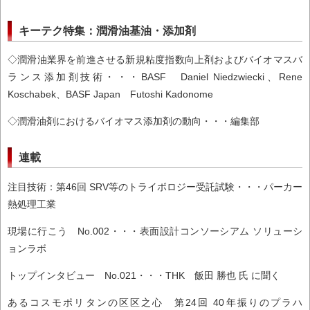
キーテク特集：潤滑油基油・添加剤
◇潤滑油業界を前進させる新規粘度指数向上剤およびバイオマスバ
ランス添加剤技術・・・BASF Daniel Niedzwiecki、Rene
Koschabek、BASF Japan Futoshi Kadonome
◇潤滑油剤におけるバイオマス添加剤の動向・・・編集部
連載
注目技術：第46回 SRV等のトライボロジー受託試験・・・パーカー
熱処理工業
現場に行こう No.002・・・表面設計コンソーシアム ソリューシ
ョンラボ
トップインタビュー No.021・・・THK 飯田 勝也 氏 に聞く
あるコスモポリタンの区区之心 第24回 40年振りのプラハ