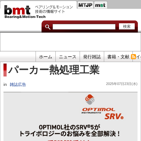
セ
メ
イ
カ
ン
コ
ン
ン
ダ
テ
ン
リ
ツ
に
リ
移
プ
ホーム
ニュース
発行雑誌
書籍・文献
イ
動
ン
ラ
パーカー熱処理工業
イ
ク
マ
in
2025年07日23日(水)
雑誌広告
リ
リ
ン
ク