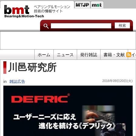
セ
メ
イ
カ
ン
コ
ン
ン
ダ
テ
ン
リ
ツ
に
リ
移
プ
ホーム
ニュース
発行雑誌
書籍・文献
イ
動
ン
ラ
川邑研究所
イ
ク
マ
in
2016年09日20日(火)
雑誌広告
リ
リ
ン
ク