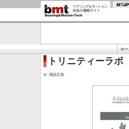
メ
イ
ン
コ
ン
テ
ン
ツ
に
プ
移
ホー
動
ラ
トリニティーラボ
イ
マ
in
雑誌広告
リ
リ
ン
ク