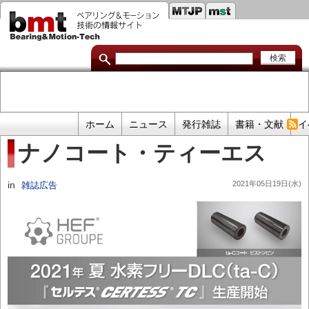
セ
メ
イ
カ
ン
コ
ン
ン
ダ
テ
ン
リ
ツ
に
リ
移
プ
ホーム
ニュース
発行雑誌
書籍・文献
イ
動
ン
ラ
ナノコート・ティーエス
イ
ク
マ
in
2021年05日19日(水)
雑誌広告
リ
リ
ン
ク