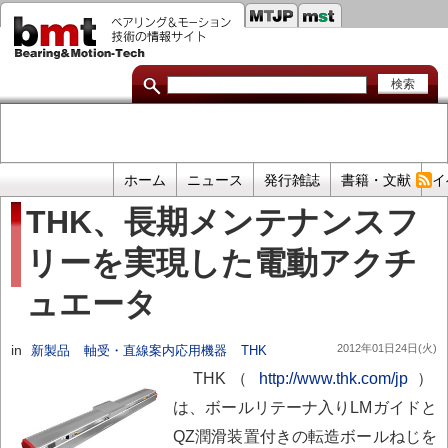
セ
メ
イ
カ
ン
コ
ン
ン
ダ
テ
ン
リ
ツ
に
リ
移
プ
ホーム
ニュース
発行雑誌
書籍・文献
イ
動
ン
ラ
THK、長期メンテナンスフ
イ
ク
リーを実現した電動アクチ
マ
リ
ュエータ
リ
ン
in
2012年01日24日(火)
新製品
軸受・直線案内応用機器
THK
ク
THK（
http://www.thk.com/jp
）
は、ボールリテーナ入りLMガイドと
QZ潤滑装置付きの転造ボールねじを