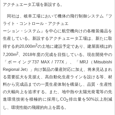
アクチュエータ工場を新設する。
同社は、岐阜工場において機体の飛行制御システム『フ
ライト・コントロール・アクチュエ
ーション・システム』を中心に航空機向けの各種装備品を
生産している。新設するアクチュエータ工場は、新たに取
2
得する約20,000m
の土地に建設予定であり、建屋面積は約
2
7,200m
、2018年度の完成を目指している。現在開発中の
「ボーイング737 MAX / 777X」、「MRJ（Mitsubishi
Regional Jet）」向け製品の量産対応に加え、将来見込まれ
る需要拡大を見据え、高自動化生産ラインを設ける等、材
料から完成品までの一貫生産体制を構築し、品質・生産性
の大幅向上を追求する。また、地中熱や太陽光発電等の先
進環境技術を積極的に採用しCO
排出量を50%以上削減
2
し、環境性能の飛躍的向上を図る。