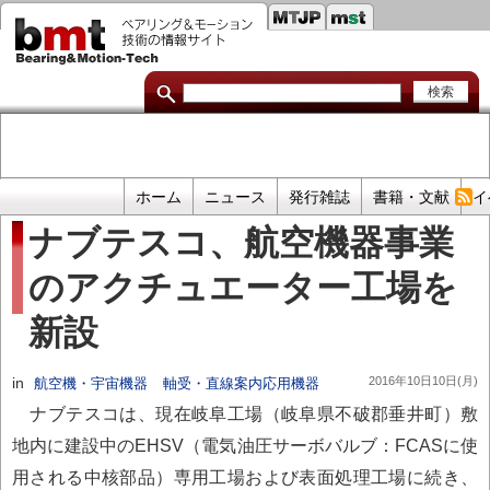
セ
メ
イ
カ
ン
コ
ン
ン
ダ
テ
ン
リ
ツ
に
リ
移
プ
ホーム
ニュース
発行雑誌
書籍・文献
イ
動
ン
ラ
ナブテスコ、航空機器事業
イ
ク
のアクチュエーター工場を
マ
リ
新設
リ
ン
in
2016年10日10日(月)
航空機・宇宙機器
軸受・直線案内応用機器
ク
ナブテスコは、現在岐阜工場（岐阜県不破郡垂井町）敷
地内に建設中のEHSV（電気油圧サーボバルブ：FCASに使
用される中核部品）専用工場および表面処理工場に続き、