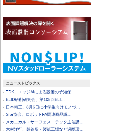
ニューストピックス
TDK、エッジAIによる設備の予知保…
ELID研削研究会、第105回ELI…
日本精工、8月6日に小学生向けモノづ…
SIer協会、ロボットFA関連商品説…
メカニカル・サーフェス・テック主催講…
木村洋行、製鉄所・製紙工場など過酷環…