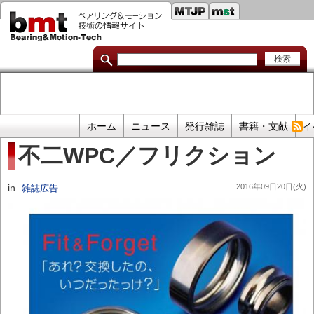
セ
メ
イ
カ
ン
コ
ン
ン
ダ
テ
ン
リ
ツ
に
リ
移
プ
ホーム
ニュース
発行雑誌
書籍・文献
イ
動
ン
ラ
不二WPC／フリクション
イ
ク
マ
in
2016年09日20日(火)
雑誌広告
リ
リ
ン
ク