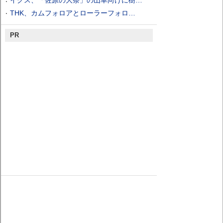
イグス、「佐原の大祭」の山車向けに樹…
THK、カムフォロアとローラーフォロ…
PR