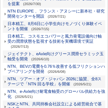
を提案
(2026/7/30)
り
NTN EUROPE 、フランス・アヌシーに新本社・研究
軸
開発センターを開設
(2026/7/21)
受
日本精工、8月6日に小学生向けモノづくり体験イベ
ントを開催
(2026/7/15)
日本精工、コスモエコパワーと風力発電設備向け軸
受の潤滑状態を監視する技術を実機環境で実証
(2026/7/13)
ジェイテクト、eAxle向けグリース潤滑セラミック玉
軸受を開発
(2026/6/10)
NTN、BEVの電費を0.76％改善する低フリクションハ
ブベアリングを開発
(2026/6/08)
NTN、ツアー・オブ・ジャパン 2026に協賛、全8ス
テージで「NTN 回る学校」を開催
(2026/5/21)
NTN、e-Axle向け耐電食軸受のグローバル供給力を強
化
(2026/5/21)
NSKとNTN、共同持株会社設立による経営統合で基