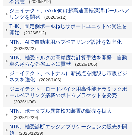
本合意
(2026/5/12)
ジェイテクト、eAxle向け超高速回転深溝ボールベア
リングを開発
(2026/5/12)
THK、固定側ボールねじサポートユニットの受注を
開始
(2026/5/12)
NTN、AIで自動車用ハブベアリング設計を効率化
(2026/2/22)
NTN、軸受トルクの高精度な計算手法を開発、自動
車のさらなる省エネに貢献
(2026/1/06)
ジェイテクト、ベトナムに新拠点を開設し市販ビジ
ネスを強化
(2026/1/06)
ジェイテクト、ロードバイク用高性能セラミックボ
ールベアリング搭載のボトムブラケットを発売
(2026/1/06)
NTN、ポータブル異常検知装置の販売を拡大
(2025/12/29)
NTN、軸受診断エッジアプリケーションの販売を開
始
(2025/12/29)