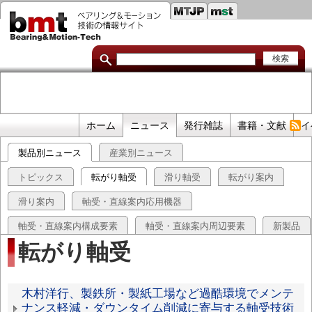
セ
メ
イ
カ
ン
コ
ン
ン
ダ
テ
ン
リ
ツ
に
リ
移
プ
ホーム
ニュース
発行雑誌
書籍・文献
イ
動
ン
ラ
製品別ニュース
産業別ニュース
イ
ク
マ
トピックス
転がり軸受
滑り軸受
転がり案内
リ
滑り案内
軸受・直線案内応用機器
リ
軸受・直線案内構成要素
軸受・直線案内周辺要素
新製品
ン
転がり軸受
ク
転
木村洋行、製鉄所・製紙工場など過酷環境でメンテ
ナンス軽減・ダウンタイム削減に寄与する軸受技術
が