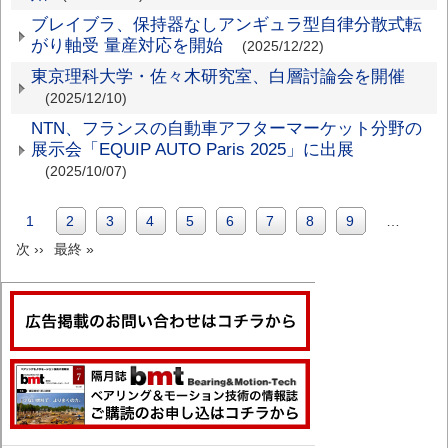
ブレイブラ、保持器なしアンギュラ型自律分散式転
がり軸受 量産対応を開始
(2025/12/22)
東京理科大学・佐々木研究室、白層討論会を開催
(2025/12/10)
NTN、フランスの自動車アフターマーケット分野の
展示会「EQUIP AUTO Paris 2025」に出展
(2025/10/07)
カ
1
Page
2
Page
3
Page
4
Page
5
Page
6
Page
7
Page
8
Page
9
…
ペ
次
次 ››
レ
最
最終 »
ー
ペ
ン
終
ジ
ー
ト
ペ
送
ジ
ペ
ー
り
ー
ジ
ジ