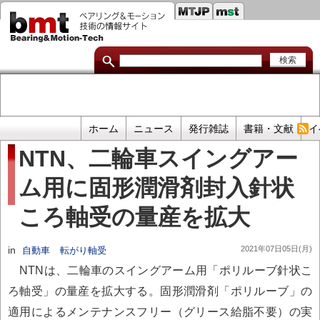
セ
メ
イ
カ
ン
コ
ン
ン
ダ
テ
ン
リ
ツ
に
リ
移
プ
ホーム
ニュース
発行雑誌
書籍・文献
イ
動
ン
ラ
NTN、二輪車スイングアー
イ
ク
ム用に固形潤滑剤封入針状
マ
リ
ころ軸受の量産を拡大
リ
ン
in
2021年07日05日(月)
自動車
転がり軸受
ク
NTNは、二輪車のスイングアーム用「ポリルーブ針状こ
ろ軸受」の量産を拡大する。固形潤滑剤「ポリルーブ」の
適用によるメンテナンスフリー（グリース給脂不要）の実