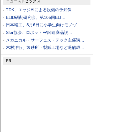
ニューストピックス
TDK、エッジAIによる設備の予知保…
ELID研削研究会、第105回ELI…
日本精工、8月6日に小学生向けモノづ…
SIer協会、ロボットFA関連商品説…
メカニカル・サーフェス・テック主催講…
木村洋行、製鉄所・製紙工場など過酷環…
PR