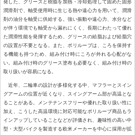
発した、グリースと樹脂を加熱・冷却処理して固めた固形
潤滑剤で、軸受使用時に生じる熱や遠心力を用いて、潤滑
剤の油分を軸受に供給する。強い振動や遠心力、水分など
が伴う環境でも軸受から漏れにくく、長期にわたって優れ
た潤滑性能を発揮するため、グリースの給脂および給脂穴
の設置が不要となる。また、ポリルーブは、ころを保持す
る機能も持つため、組み付け時にころが外れる心配がな
い。組み付け時のグリース塗布も必要なく、組み付け時の
取り扱いが容易になる。
近年、二輪車の設計が多様化する中、マフラーとスイン
グアームの位置が近くなり、スイングアーム部が高温とな
ることがある。メンテナンスフリーや優れた取り扱い性に
加え、こうした高温環境に対応可能なポリルーブ商品もラ
インアップしていることなどが評価され、趣味性の高い中
型・大型バイクを製造する欧米メーカーを中心に採用が拡