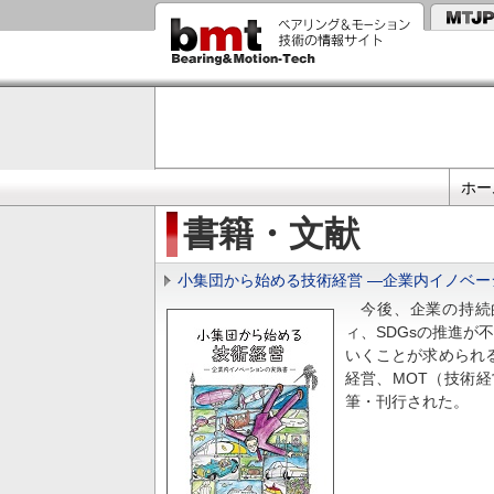
メ
イ
ン
コ
ン
テ
ン
ツ
に
プ
移
ホー
動
ラ
書籍・文献
イ
マ
小集団から始める技術経営 ―企業内イノベー
リ
今後、企業の持続的成
リ
ィ、SDGsの推進が
いくことが求められ
ン
経営、MOT（技術
ク
筆・刊行された。