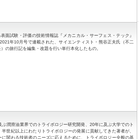
表面試験・評価の技術情報誌『メカニカル・サーフェス・テック』
から2021年10月号で連載された、サイエンティスト・熊谷正夫氏（不二
部長）の旅行記を編集・改題を行い単行本化したもの。
及ぶ潤滑油業界でのトライボロジー研究開発、20年に及ぶ大学でのト
、半世紀以上にわたりトライボロジーの発展に貢献してきた著者が、
ーに関わる技術者のニーズに応えるために、トライボロジー全般の基