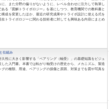
うに、また分野の偏りがないように、レベル合わせに注力して執筆し
である『図解トライボロジー』を基にしつつ、教育機関での教科書と
に構成を変更したほか、最近の研究成果やトライボ設計に使える式を
現在トライボロジーに関わる技術者に対しても興味ある内容にまとめ
と仕組み
久性に大きく影響する「ベアリング（軸受）」の基礎知識をビジュ
説した入門書。本書では転がり軸受けの歴史から、メカニズム、製造
ングの種類、用途、ベアリングの損傷と原因、対策までを図や写真を
。