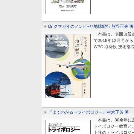
Dr.クマガイのノンビ~リ地球紀行 熊谷正夫 著
本書は、表面改質&
で2018年12月号
WPC 取締役 技術
『よくわかるトライボロジー』村木正芳 著
本書は、30余年に
ライボロジー教育と
上述のトライボロジ