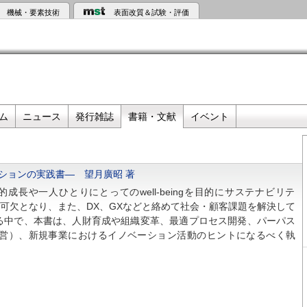
機械・要素技術
表面改質＆試験・評価
ム
ニュース
発行雑誌
書籍・文献
イベント
ションの実践書― 望月廣昭 著
長や一人ひとりにとってのwell-beingを目的にサステナビリテ
不可欠となり、また、DX、GXなどと絡めて社会・顧客課題を解決して
る中で、本書は、人財育成や組織変革、最適プロセス開発、パーパス
経営）、新規事業におけるイノベーション活動のヒントになるべく執