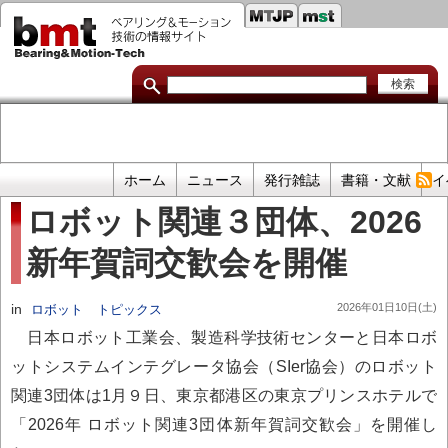
セ
メ
イ
カ
ン
コ
ン
ン
ダ
テ
ン
リ
ツ
に
リ
移
プ
ホーム
ニュース
発行雑誌
書籍・文献
イ
動
ン
ラ
ロボット関連３団体、2026
イ
ク
新年賀詞交歓会を開催
マ
リ
リ
in
2026年01日10日(土)
ロボット
トピックス
ン
日本ロボット工業会、製造科学技術センターと日本ロボ
ク
ットシステムインテグレータ協会（SIer協会）のロボット
関連3団体は1月９日、東京都港区の東京プリンスホテルで
「2026年 ロボット関連3団体新年賀詞交歓会」を開催し