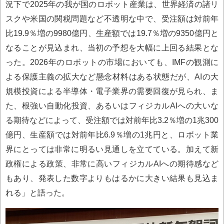
況下で2025年の我が国のロボット産業は、世界経済の諸リ
スクや米国の関税問題など不透明な中で、受注額は対前年
比19.9％増の9980億円、生産額では19.7％増の9350億円と
なることが見込まれ、当初の予想を大幅に上回る結果とな
った。2026年のロボットの市場においても、IMFの観測に
よる保護主義の拡大など懸念材料はある状態だが、AIの大
規模投資による半導体・電子業界の需要回復が見られ、ま
た、根強い自動化投資、あるいはフィジカルAIへの大いな
る期待などによって、受注額では対前年比3.2％増の1兆300
億円、生産額では対前年比6.9％増の1兆円と、ロボット業
界にとっては非常に明るい見通しを立てている。加えて新
政権による政策、非常に高いフィジカルAIへの期待感など
もあり、発表した数字よりもはるかに大きい結果も見込ま
れる」と語った。