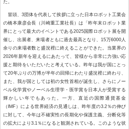
た。
冒頭、3団体を代表して挨拶に立った日本ロボット工業会
の橋本康彦会長（川崎重工業社長）は「昨年末ロボット業
界にとって最大のイベントである2025国際ロボット展を開
催し、出展者、来場者ともに過去最高となり、15万6000人
余りの来場者数と盛況裡に終えることができた。当業界の
2026年新年を迎えるにあたって、皆様から非常に力強い応
援と期待をいただいたと考えている。昨年は我が国にとっ
て20年ぶりの万博が半年の回帰にわたり盛況裡に終わり、
また、我が国としては初の女性首相が誕生し、さらにノー
ベル化学賞やノーベル生理学・医学賞を日本人が受賞する
輝かしい年でもあった。一方、直近の国際通貨基金
（IMF）による世界経済の見通しは、昨年度の3.2％の伸び
に対して、今年は不確実性の長期化や保護主義、分断化等
の拡大により3.1％になると観測されている。このような状