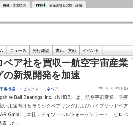
機械・要素技術
表面改質＆試験・評価
ム
ニュース
発行雑誌
書籍・文献
イベント
ロベア社を買収ー航空宇宙産業
グの新規開発を加速
2013年07日12日(金)
宇宙機器
トピックス
ミネベア
e Ball Bearings, Inc.（NHBB）は、航空宇宙産業、医療
広い用途向けセラミックベアリングおよびハイブリッドベア
EAR GmbH（本社：ドイツ・ヘルツォーゲンラート、セロベ
発表した。