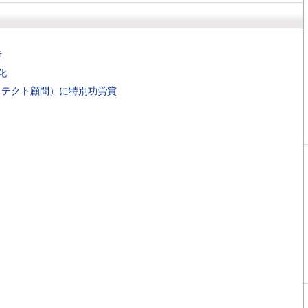
章
化
イテクト顧問）に特別功労賞