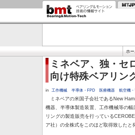
メ
イ
ン
コ
ン
テ
ン
ツ
に
プ
移
ホー
動
ラ
ミネベア、独・セ
イ
向け特殊ベアリン
マ
リ
リ
in
工作機械
半導体・FPD
医療機器
航空機・
ン
ミネベアの米国子会社であるNew Hampshir
ク
機器、半導体製造装置、工作機械等の幅
リングの製造販売を行っているCEROB
ア社）の全株式をこのほど取得致したと