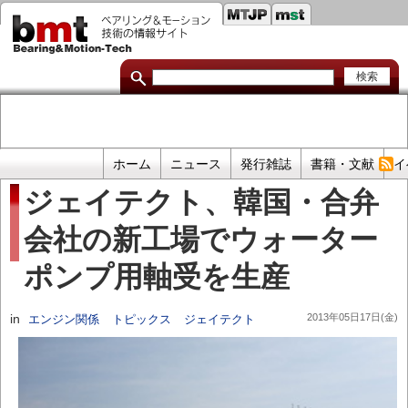
セ
メ
イ
カ
ン
コ
ン
ン
ダ
テ
ン
リ
ツ
に
リ
移
プ
ホーム
ニュース
発行雑誌
書籍・文献
イ
動
ン
ラ
ジェイテクト、韓国・合弁
イ
ク
会社の新工場でウォーター
マ
リ
ポンプ用軸受を生産
リ
ン
in
2013年05日17日(金)
エンジン関係
トピックス
ジェイテクト
ク