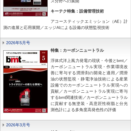
ス分野への展開
キーテク特集：設備管理技術
アコースティックエミッション（AE）計
測の進展と応用展開／エッジAIによる設備の状態監視技術
2026年5月号
特集：カーボンニュートラル
浮体式洋上風力発電の現状・今後とbmt／
カーボンニュートラル実現・作業環境改
善に寄与する潤滑剤の開発と適用／潤滑
油の状態監視・静電浄油技術による産業
設備でのカーボンニュートラル実現への
貢献／カーボンニュートラル実現に寄与
するbmt関連技術／カーボンニュートラル
に貢献する無塗装・高意匠性樹脂と分光
測色計による多角度高発色性の評価
2026年3月号