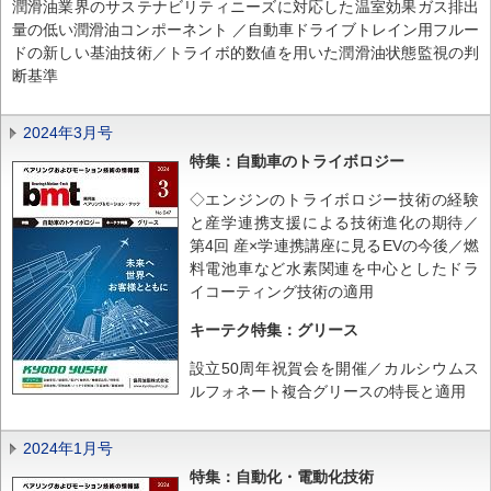
潤滑油業界のサステナビリティニーズに対応した温室効果ガス排出
量の低い潤滑油コンポーネント ／自動車ドライブトレイン用フルー
ドの新しい基油技術／トライボ的数値を用いた潤滑油状態監視の判
断基準
2024年3月号
特集：自動車のトライボロジー
◇エンジンのトライボロジー技術の経験
と産学連携支援による技術進化の期待／
第4回 産×学連携講座に見るEVの今後／燃
料電池車など水素関連を中心としたドラ
イコーティング技術の適用
キーテク特集：グリース
設立50周年祝賀会を開催／カルシウムス
ルフォネート複合グリースの特長と適用
2024年1月号
特集：自動化・電動化技術