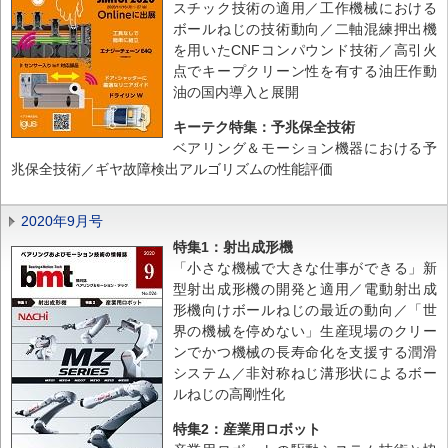
スチック技術の適用／工作機械における
ボールねじの技術動向／二軸混練押出機
を用いたCNFコンパウンド技術／高引火
点でキープクリーン性を有する油圧作動
油の国内導入と展開
キーテク特集：予兆保全技術
ベアリング＆モーション機器における予
兆保全技術／ギヤ故障検出アルゴリズムの性能評価
2020年9月号
特集1：射出成形機
「小さな機械で大きな仕事ができる」新
型射出成形機の開発と適用／電動射出成
形機向けボールねじの最近の動向／「世
界の機械を停めない」生産現場のクリー
ンでかつ機械の長寿命化を支援する潤滑
システム／非対称ねじ溝形状によるボー
ルねじの高剛性化
特集2：産業用ロボット