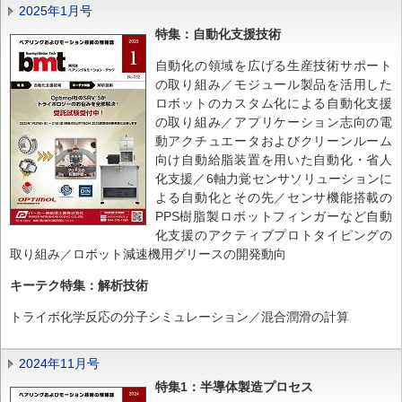
2025年1月号
特集：自動化支援技術
自動化の領域を広げる生産技術サポート
の取り組み／モジュール製品を活用した
ロボットのカスタム化による自動化支援
の取り組み／アプリケーション志向の電
動アクチュエータおよびクリーンルーム
向け自動給脂装置を用いた自動化・省人
化支援／6軸力覚センサソリューションに
よる自動化とその先／センサ機能搭載の
PPS樹脂製ロボットフィンガーなど自動
化支援のアクティブプロトタイピングの
取り組み／ロボット減速機用グリースの開発動向
キーテク特集：解析技術
トライボ化学反応の分子シミュレーション／混合潤滑の計算
2024年11月号
特集1：半導体製造プロセス