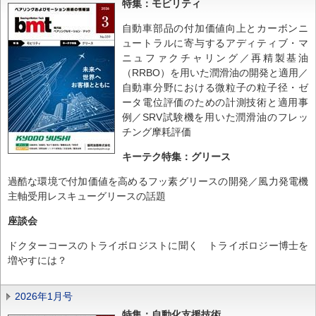
特集：モビリティ
自動車部品の付加価値向上とカーボンニ
ュートラルに寄与するアディティブ・マ
ニュファクチャリング／再精製基油
（RRBO）を用いた潤滑油の開発と適用／
自動車分野における微粒子の粒子径・ゼ
ータ電位評価のための計測技術と適用事
例／SRV試験機を用いた潤滑油のフレッ
チング摩耗評価
キーテク特集：グリース
過酷な環境で付加価値を高めるフッ素グリースの開発／風力発電機
主軸受用レスキューグリースの話題
座談会
ドクターコースのトライボロジストに聞く トライボロジー博士を
増やすには？
2026年1月号
特集：自動化支援技術