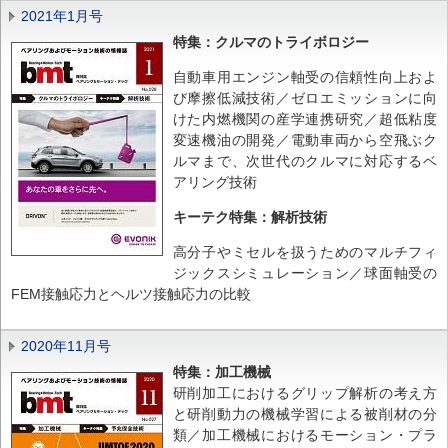
2021年1月号
特集：クルマのトライボロジー
自動車用エンジン軸受の信頼性向上およ
び摩擦低減技術／ゼロエミッションに向
けた内燃機関の産学連携研究／超低粘度
変速機油の開発／電動車両から空飛ぶク
ルマまで、次世代のクルマに対応するベ
アリング技術
キーテク特集：解析技術
高分子やミセルを扱うためのマルチフィ
ジックスシミュレーション／球面軸受の
FEM接触応力とヘルツ接触応力の比較
2020年11月号
特集：加工機械
研削加工におけるグリップ解析の考え方
と研削動力の機械学習による被削材の分
類／加工機械におけるモーション・プラ