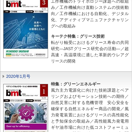
工作機械のトライボロジー課題への取組
み／工作機械向け直動システムの技術動
向／工作機械における自動化、デジタル
化、アディティブマニュファクチャリン
グへの取組み
キーテク特集：グリース技術
転がり軸受におけるグリース寿命の共同
研究―JASTグリース研究会の活動―／超
高速・高温環境に適した革新的ウレアグ
リースの開発
2020年1月号
特集：グリーンエネルギー
風力主力電源化に向けた技術課題とベア
リングおよびモーション技術への期待／
自然災害に対する危機管理 安心安全を
確保する自然エネルギー商品の開発／風
力発電装置におけるグリースの高性能化
と予知保全の取組み／高性能風力発電用
ギヤ油市場に向けた低コストフォーミュ