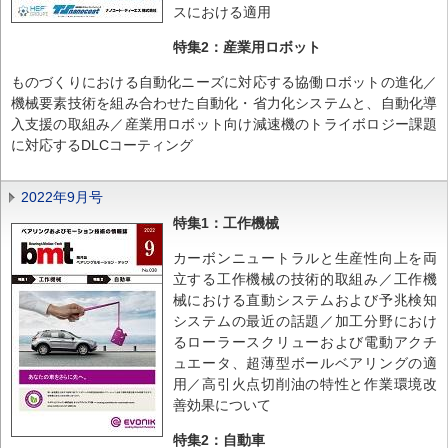
スにおける適用
特集2：産業用ロボット
ものづくりにおける自動化ニーズに対応する協働ロボットの進化／
機械要素技術を組み合わせた自動化・省力化システムと、自動化導
入支援の取組み／産業用ロボット向け減速機のトライボロジー課題
に対応するDLCコーティング
2022年9月号
特集1：工作機械
カーボンニュートラルと生産性向上を両
立する工作機械の技術的取組み／工作機
械における直動システムおよび予兆検知
システムの最近の話題／加工分野におけ
るローラースクリューおよび電動アクチ
ュエータ、超薄型ボールベアリングの適
用／高引火点切削油の特性と作業環境改
善効果について
特集2：自動車