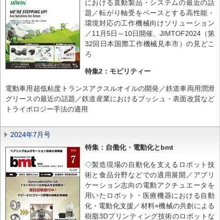
における直動製品・システムの最近の話
題／転がり軸受をベースとする高性能・
環境対応の工作機械向けソリューション
／11月5日～10日開催、JIMTOF2024（第
32回日本国際工作機械見本市）の見どこ
ろ
特集2：モビリティー
電動車用超低粘度トランスアクスルオイルの開発／鉄道車両用潤滑
グリースの最近の話題／鉄道産業におけるブッシュ・表面改質など
トライボロジー手法の適用
2024年7月号
特集：自働化・電動化とbmt
◇製造現場の自動化を支えるロボット技
術と食品分野などでの適用展開／アプリ
ケーション志向の電動アクチュエータを
用いたロボット・医療機器における自動
化・電動化支援／材料×機械の共創による
樹脂3Dプリンティング技術のロボットな