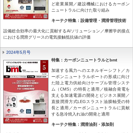
ど産業展開／建設機械におけるカーボン
ニュートラルに向けた取り組み
キーテク特集：設備管理・潤滑管理技術
設備総合効率の最大化に貢献するAIソリューション／摩擦学的接点
における潤滑グリースの電気接触抵抗値の評価
2024年5月号
特集：カーボンニュートラルとbmt
加速する風力へのエネルギーシフト／カ
ーボンニュートラルポートの形成に向け
た陸上電力供給向けケーブル管理システ
ム（CMS）の特長と適用／核融合発電を
支える加速電源の開発とビジネス展開／
直接潤滑方式LEGスラスト油膜軸受の特
長と適用／カーボンニュートラルに貢献
する急冷焼入れ油の開発と適用
キーテク特集：潤滑油剤・添加剤