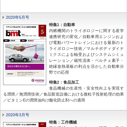
2020年5月号
特集1：自動車
内燃機関のトライボロジーに関する産学
連携研究の変化／自動車用エンジンおよ
び電動パワートレインにおける最新のト
ライボロジー技術／マルチボディダイナ
ミクスによる軸受およびシステムシミュ
レーション／磁性流体・ペルチェ素子・
絶縁放熱基板の利点を活かした自動車分
野での応用
特集2：食品加工
食品機械の生産性・安全性向上を実現す
る潤滑／無潤滑技術／食品製造設備における微粒子投射処理の効果
／ビタミンEの潤滑油向け酸化防止剤への適用
2020年3月号
特集：工作機械