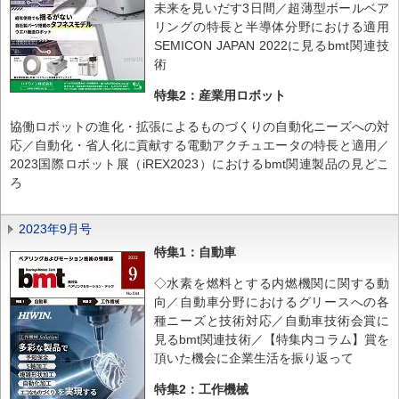
未来を見いだす3日間／超薄型ボールベア
リングの特長と半導体分野における適用
SEMICON JAPAN 2022に見るbmt関連技
術
特集2：産業用ロボット
協働ロボットの進化・拡張によるものづくりの自動化ニーズへの対
応／自動化・省人化に貢献する電動アクチュエータの特長と適用／
2023国際ロボット展（iREX2023）におけるbmt関連製品の見どこ
ろ
2023年9月号
特集1：自動車
◇水素を燃料とする内燃機関に関する動
向／自動車分野におけるグリースへの各
種ニーズと技術対応／自動車技術会賞に
見るbmt関連技術／【特集内コラム】賞を
頂いた機会に企業生活を振り返って
特集2：工作機械