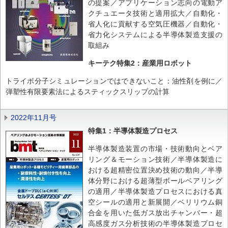
の提案／アプリケーション志向の電動ア
クチュエータ技術と適用拡大／自動化・
省人化に貢献する空気圧機器／自動化・
省力化システムによる半導体製造支援の
取組み
キーテク特集2：産業用ロボット
トライボ分子シミュレーションではできないこと：油性剤を例に／
弾塑性有限要素法によるスティックスリップの計算
2022年11月号
特集1：半導体製造プロセス
半導体製造装置の市場・技術動向とベア
リング＆モーション技術／半導体製造に
おける超精密位置決め技術の動向／半導
体分野における超薄型ボールベアリング
の適用／半導体製造プロセスにおける真
空シールの適用と新展開／ベリリウム銅
合金を用いた低ガス放出チャンバー・超
高感度ガス分析技術の半導体製造プロセ