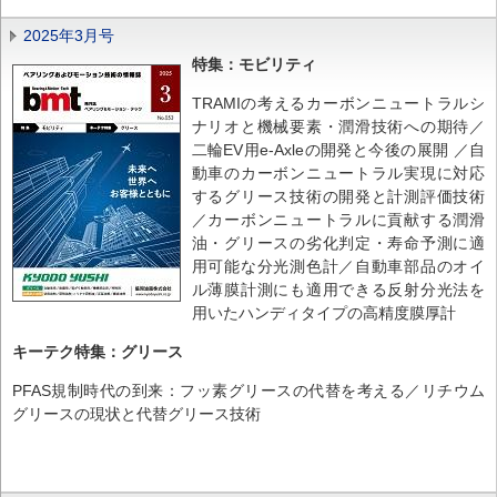
2025年3月号
特集：モビリティ
TRAMIの考えるカーボンニュートラルシ
ナリオと機械要素・潤滑技術への期待／
二輪EV用e-Axleの開発と今後の展開 ／自
動車のカーボンニュートラル実現に対応
するグリース技術の開発と計測評価技術
／カーボンニュートラルに貢献する潤滑
油・グリースの劣化判定・寿命予測に適
用可能な分光測色計／自動車部品のオイ
ル薄膜計測にも適用できる反射分光法を
用いたハンディタイプの高精度膜厚計
キーテク特集：グリース
PFAS規制時代の到来：フッ素グリースの代替を考える／リチウム
グリースの現状と代替グリース技術