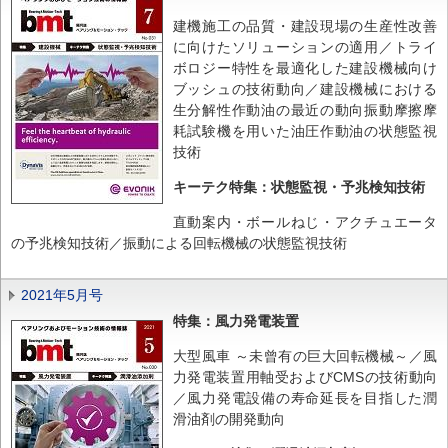
建機施工の品質・建設現場の生産性改善
に向けたソリューションの適用／トライ
ボロジー特性を最適化した建設機械向け
ブッシュの技術動向／建設機械における
生分解性作動油の最近の動向振動摩擦摩
耗試験機を用いた油圧作動油の状態監視
技術
キーテク特集：状態監視・予兆検知技術
直動案内・ボールねじ・アクチュエータ
の予兆検知技術／振動による回転機械の状態監視技術
2021年5月号
特集：風力発電装置
大型風車 ～未曾有の巨大回転機械～／風
力発電装置用軸受およびCMSの技術動向
／風力発電設備の寿命延長を目指した潤
滑油剤の開発動向