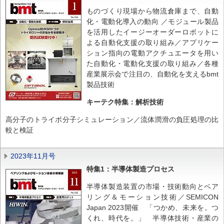
ものづくり現場から物流倉庫まで、自動
化・電動化導入の動向 ／モジュール製品
を活用したイージーオーダーロボットに
よる自動化支援の取り組み／アプリケー
ション指向の電動アクチュエータを用い
た自動化・電動化支援の取り組み／各種
産業展示会で注目の、自動化を支えるbmt
製品技術
キーテク特集：解析技術
高分子のトライボ分子シミュレーション／流体潤滑の負圧処理の比
較と検証
2023年11月号
特集1：半導体製造プロセス
半導体製造装置の市場・技術動向とベア
リング＆モーション技術／SEMICON
Japan 2023開催 「つかめ、未来を。つ
くれ、時代を。」 半導体技術・産業の