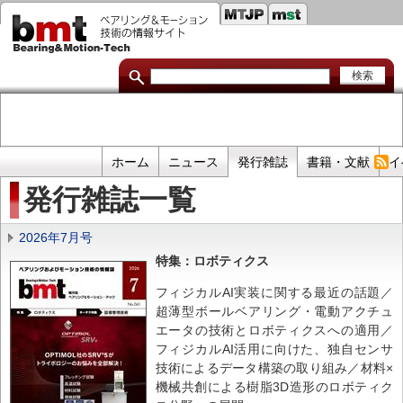
セ
メ
イ
カ
ン
コ
ン
ン
ダ
テ
ン
リ
ツ
に
リ
移
プ
ホーム
ニュース
発行雑誌
書籍・文献
イ
動
ン
ラ
発行雑誌一覧
イ
ク
マ
2026年7月号
リ
特集：ロボティクス
リ
フィジカルAI実装に関する最近の話題／
ン
超薄型ボールベアリング・電動アクチュ
ク
エータの技術とロボティクスへの適用／
フィジカルAI活用に向けた、独自センサ
技術によるデータ構築の取り組み／材料×
機械共創による樹脂3D造形のロボティク