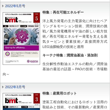
2022年5月号
特集：再生可能エネルギー
洋上風力発電の主力電源化に向けたベア
リング＆モーション技術、潤滑技術の挑
戦／風力発電機用ギヤ油の新しい処方技
術／再生可能エネルギー発電を支える蒸
気タービンと要素技術／直接潤滑方式
LEG油膜軸受の技術と適用
キーテク特集：潤滑油基油・添加剤
生分解性作動油エステルの動向／潤滑油
基油の最近の話題～PAOの技術・市場動
向～
2022年3月号
特集：産業用ロボット
塗装工程自動化におけるロボット活用の
取組みと技術、その最新動向／産業用ロ