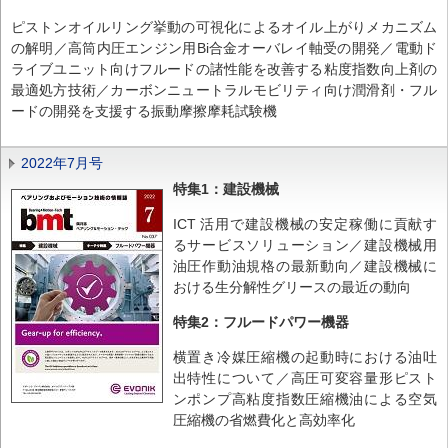
ピストンオイルリング挙動の可視化によるオイル上がりメカニズム
の解明／高筒内圧エンジン用Bi合金オーバレイ軸受の開発／電動ド
ライブユニット向けフルードの諸性能を改善する粘度指数向上剤の
最適処方技術／カーボンニュートラルモビリティ向け潤滑剤・フル
ードの開発を支援する振動摩擦摩耗試験機
2022年7月号
特集1：建設機械
ICT 活用で建設機械の安定稼働に貢献す
るサービスソリューション／建設機械用
油圧作動油規格の最新動向／建設機械に
おける生分解性グリースの最近の動向
特集2：フルードパワー機器
横置き冷媒圧縮機の起動時における油吐
出特性について／高圧可変容量形ピスト
ンポンプ高粘度指数圧縮機油による空気
圧縮機の省燃費化と高効率化