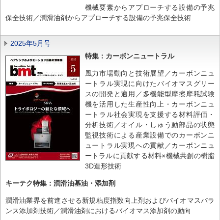
機械要素からアプローチする設備の予兆
保全技術／潤滑油剤からアプローチする設備の予兆保全技術
2025年5月号
特集：カーボンニュートラル
風力市場動向と技術展望／カーボンニュ
ートラル実現に向けたバイオマスグリー
スの開発と適用／多機能型摩擦摩耗試験
機を活用した生産性向上・カーボンニュ
ートラル社会実現を支援する材料評価・
分析技術／オイル・しゅう動部品の状態
監視技術による産業設備でのカーボンニ
ュートラル実現への貢献／カーボンニュ
ートラルに貢献する材料×機械共創の樹脂
3D造形技術
キーテク特集：潤滑油基油・添加剤
潤滑油業界を前進させる新規粘度指数向上剤およびバイオマスバラ
ンス添加剤技術／潤滑油剤におけるバイオマス添加剤の動向