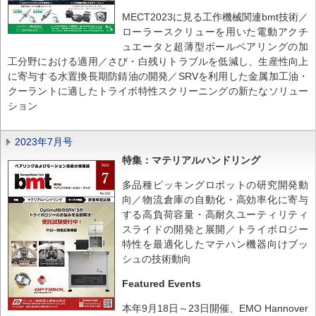
MECT2023に見る工作機械関連bmt技術／
ローラースクリューを用いた電動アクチ
ュエータと超薄型ボールベアリングの加
工分野における適用／さび・白残りトラブルを低減し、生産性向上
に寄与する水置換長期防錆油の開発／SRVを利用した金属加工油・
クーラントに適したトライボ特性スクリーニングの新たなソリュー
ション
2023年7月号
特集：マテリアルハンドリング
多品種ピッキングロボットの研究開発動
向／物流倉庫の自動化・高効率化に寄与
する高負荷容量・高耐久ユーティリティ
スライドの開発と展開／トライボロジー
特性を最適化したマテハン機器向けブッ
シュの技術動向
Featured Events
本年9月18日～23日開催、EMO Hannover