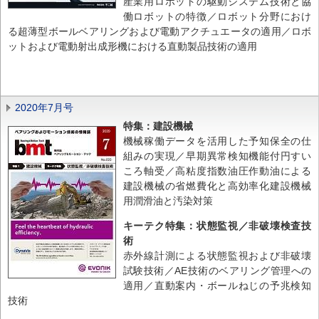
産業用ロボットの駆動システム技術と協
働ロボットの特徴／ロボット分野におけ
る超薄型ボールベアリングおよび電動アクチュエータの適用／ロボ
ットおよび電動射出成形機における直動製品技術の適用
2020年7月号
特集：建設機械
機械稼働データを活用した予知保全の仕
組みの実現／早期異常検知機能付円すい
ころ軸受／高粘度指数油圧作動油による
建設機械の省燃費化と高効率化建設機械
用潤滑油と汚染対策
キーテク特集：状態監視／非破壊検査技
術
赤外線計測による状態監視および非破壊
試験技術／AE技術のベアリング管理への
適用／直動案内・ボールねじの予兆検知
技術