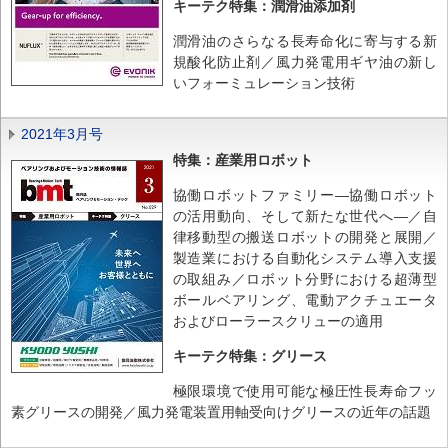
キーテク特集：潤滑油添加剤
潤滑油のさらなる長寿命化に寄与する新
規酸化防止剤／風力発電用ギヤ油の新し
いフォーミュレーション技術
2021年3月号
特集：産業用ロボット
協働ロボットファミリー―協働ロボット
の活用動向、そして新たな世代へ―／自
律移動型の搬送ロボットの開発と展開／
製造業における自動化システム導入支援
の取組み／ロボット分野における超薄型
ボールベアリング、電動アクチュエータ
およびローラースクリューの適用
キーテク特集：グリース
極限環境で使用可能な極圧性長寿命フッ
素グリースの開発／風力発電装置用軸受向けグリースの近年の話題