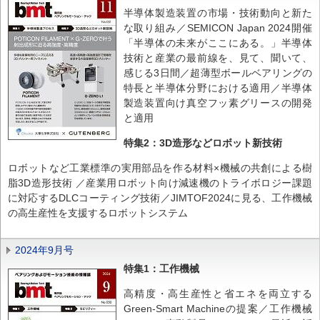
半導体製造装置の市場・技術動向と新た
な取り組み／SEMICON Japan 2024開催
「半導体の未来がここにある。」半導体
技術と産業の最前線を、見て、聞いて、
感じる3日間／超薄型ボールベアリングの
特長と半導体分野における適用／半導体
製造装置向け真空フッ素グリースの開発
と適用
特集2：3D造形などロボット新技術
ロボットなど工業標準の実用部品を作る材料×機械の共創による樹
脂3D造形技術 ／産業用ロボット向け減速機のトライボロジー課題
に対応するDLCコーティング技術／JIMTOF2024に見る、工作機械
の高生産性を支援するロボットシステム
2024年9月号
特集1：工作機械
高精度・高生産性と省エネを両立する
Green-Smart Machineの提案／工作機械