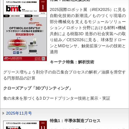
2025国際ロボット展（iREX2025）に見る
自動化技術の新潮流／ものづくり現場の
部分機械化を支えるモジュールソリュー
ション／ロボット分野における材料×機械
共創による樹脂3D 造形の社会実装への取
り組み／CES2026に見る、球体型ドロー
ンとMIDセンサ、触覚拡張ツールの技術と
適用
キーテク特集：解析技術
グリース増ちょう剤分子の自己集合プロセスの解析／油膜を滑空す
る円形部品の計算
クローズアップ「3Dプリンティング」
食の未来を形づくる3 Dフードプリンター技術と展示・実証
2025年11月号
特集1：半導体製造プロセス