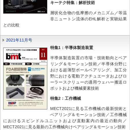
キーテク特集：解析技術
層状化合物の低摩擦のメカニズム／等温
非ニュートン流体のEHL解析と実験結果
との比較
2021年11月号
特集1：半導体製造装置
半導体製造装置の市場・技術動向とベア
リング＆モーション技術／半導体分野に
おける超薄型ボールベアリング、加工分
野における電動アクチュエータおよびロ
ーラースクリューの適用ウェハー搬送ロ
ボットおよび機械要素技術
特集2：工作機械
MECT2021に見る工作機械の最新技術と
ベアリング＆モーション技術／工作機械
におけるスピンドルユニットおよび直動案内の最近の動向／
MECT2021に見る最新の工作機械向けベアリング＆モーション技術