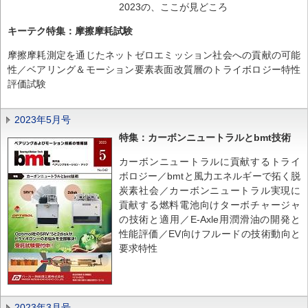
2023の、ここが見どころ
キーテク特集：摩擦摩耗試験
摩擦摩耗測定を通じたネットゼロエミッション社会への貢献の可能
性／ベアリング＆モーション要素表面改質層のトライボロジー特性
評価試験
2023年5月号
特集：カーボンニュートラルとbmt技術
カーボンニュートラルに貢献するトライ
ボロジー／bmtと風力エネルギーで拓く脱
炭素社会／カーボンニュートラル実現に
貢献する燃料電池向けターボチャージャ
の技術と適用／E-Axle用潤滑油の開発と
性能評価／EV向けフルードの技術動向と
要求特性
2023年3月号