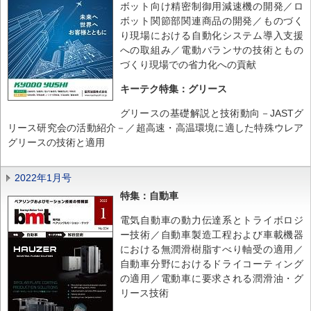
ボット向け精密制御用減速機の開発／ロ
ボット関節部関連商品の開発／ものづく
り現場における自動化システム導入支援
への取組み／電動バランサの技術ともの
づくり現場での省力化への貢献
キーテク特集：グリース
グリースの基礎解説と技術動向－JASTグ
リース研究会の活動紹介－／超高速・高温環境に適した特殊ウレア
グリースの技術と適用
2022年1月号
特集：自動車
電気自動車の動力伝達系とトライボロジ
ー技術／自動車製造工程および車載機器
における無潤滑樹脂すべり軸受の適用／
自動車分野におけるドライコーティング
の適用／電動車に要求される潤滑油・グ
リース技術