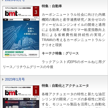
特集：自動車
カーボンニュートラル社会に向けた内燃
機関の動向と産学連携研究／灰分ゼロの
ディーゼルエンジンオイルの開発と適用
による効果／櫛形ポリマー粘度指数向上
剤による省燃費性能持続性の実現／
TRAMIの考えるカーボンニュートラルシ
ナリオと現状
キーテク特集：グリース
ラックアシスト式EPSのボールねじ用グ
リース／リチウムグリースの今後
2023年1月号
特集：自動化とアクチュエータ
各種アクチュエータの特性と新たな油圧
シリンダの開発／ニーズの多様性に対応
する、モジュール製品を活用した自動化