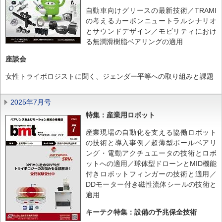
自動車向けグリースの最新技術／TRAMI
の考えるカーボンニュートラルシナリオ
とサウンドデザイン／モビリティにおけ
る無潤滑樹脂ベアリングの適用
座談会
女性トライボロジストに聞く、ジェンダー平等への取り組みと課題
2025年7月号
特集：産業用ロボット
産業現場の自動化を支える協働ロボット
の技術と導入事例／超薄型ボールベアリ
ング・電動アクチュエータの技術とロボ
ットへの適用／球体型ドローンとMID機能
付きロボットフィンガーの技術と適用／
DDモーター付き磁性流体シールの技術と
適用
キーテク特集：設備の予兆保全技術