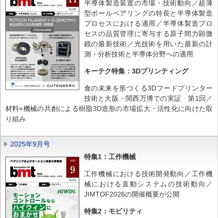
半導体製造装置の市場・技術動向／超薄
型ボールベアリングの特長と半導体製造
プロセスにおける適用／半導体製造プロ
セスの品質管理に寄与する原子間力顕微
鏡の最新技術／光技術を用いた最新の計
測・分析技術と半導体分野への適用
キーテク特集：3Dプリンティング
食の未来を形づくる3Dフードプリンター
技術と大阪・関西万博での実証 第1回／
材料×機械の共創による樹脂3D造形の市場拡大・活性化に向けた取
り組み
2025年9月号
特集1：工作機械
工作機械における技術開発動向／工作機
械における直動システムの技術動向／
JIMTOF2026の開催概要が公開
特集2：モビリティ