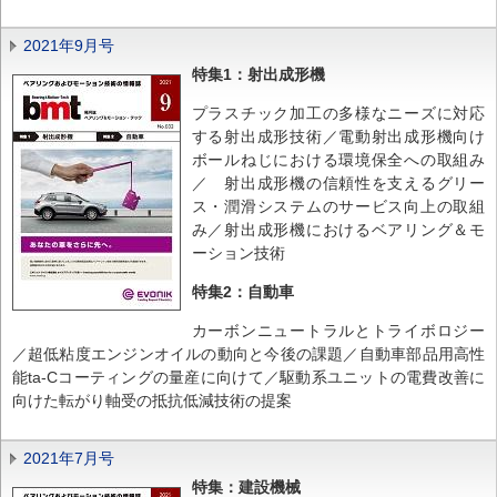
2021年9月号
特集1：射出成形機
プラスチック加工の多様なニーズに対応
する射出成形技術／電動射出成形機向け
ボールねじにおける環境保全への取組み
／ 射出成形機の信頼性を支えるグリー
ス・潤滑システムのサービス向上の取組
み／射出成形機におけるベアリング＆モ
ーション技術
特集2：自動車
カーボンニュートラルとトライボロジー
／超低粘度エンジンオイルの動向と今後の課題／自動車部品用高性
能ta-Cコーティングの量産に向けて／駆動系ユニットの電費改善に
向けた転がり軸受の抵抗低減技術の提案
2021年7月号
特集：建設機械