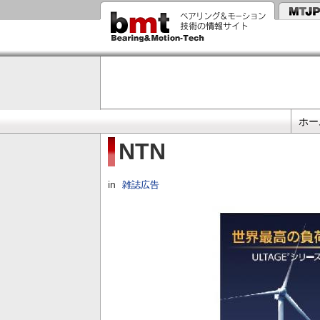
メ
イ
ン
コ
ン
テ
ン
ツ
に
プ
移
ホー
動
ラ
NTN
イ
マ
in
雑誌広告
リ
リ
ン
ク