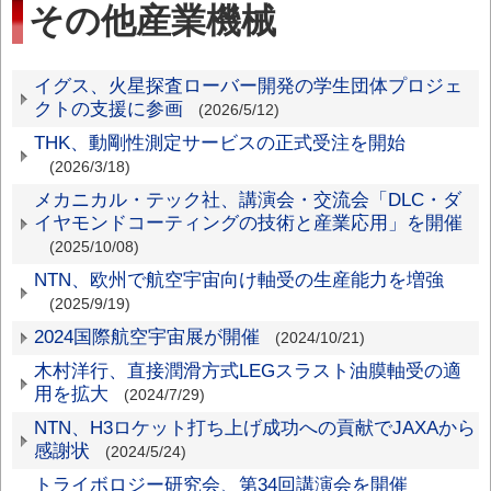
その他産業機械
そ
イグス、火星探査ローバー開発の学生団体プロジェ
クトの支援に参画
(2026/5/12)
の
THK、動剛性測定サービスの正式受注を開始
他
(2026/3/18)
産
メカニカル・テック社、講演会・交流会「DLC・ダ
業
イヤモンドコーティングの技術と産業応用」を開催
機
(2025/10/08)
械
NTN、欧州で航空宇宙向け軸受の生産能力を増強
(2025/9/19)
2024国際航空宇宙展が開催
(2024/10/21)
木村洋行、直接潤滑方式LEGスラスト油膜軸受の適
用を拡大
(2024/7/29)
NTN、H3ロケット打ち上げ成功への貢献でJAXAから
感謝状
(2024/5/24)
トライボロジー研究会、第34回講演会を開催