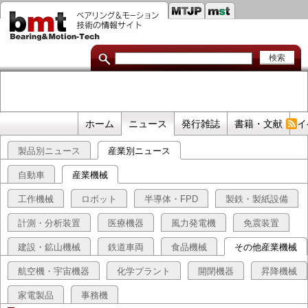
セ
メ
イ
カ
ン
コ
ン
ン
ダ
テ
ン
リ
ツ
に
リ
移
プ
ホーム
ニュース
発行雑誌
書籍・文献
イ
動
ン
ラ
製品別ニュース
産業別ニュース
イ
ク
マ
自動車
産業機械
リ
工作機械
ロボット
半導体・FPD
製鉄・製紙設備
リ
計測・分析装置
医療機器
風力発電機
免震装置
ン
建設・鉱山機械
鉄道車両
食品機械
その他産業機械
ク
航空機・宇宙機器
化学プラント
開閉機器
昇降機械
家電製品
事務機