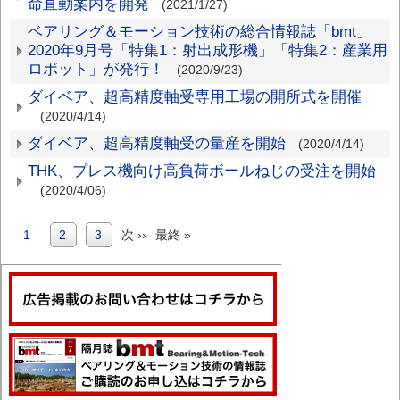
命直動案内を開発
(2021/1/27)
ベアリング＆モーション技術の総合情報誌「bmt」
2020年9月号「特集1：射出成形機」「特集2：産業用
ロボット」が発行！
(2020/9/23)
ダイベア、超高精度軸受専用工場の開所式を開催
(2020/4/14)
ダイベア、超高精度軸受の量産を開始
(2020/4/14)
THK、プレス機向け高負荷ボールねじの受注を開始
(2020/4/06)
カ
1
Page
2
Page
3
次
次 ››
最
最終 »
ペ
レ
ペ
終
ー
ン
ー
ペ
ジ
ト
ジ
ー
送
ペ
ジ
り
ー
ジ