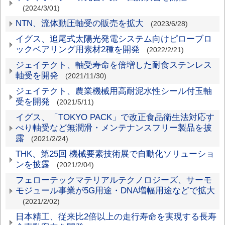
(2024/3/01)
NTN、流体動圧軸受の販売を拡大
(2023/6/28)
イグス、追尾式太陽光発電システム向けピローブロ
ックベアリング用素材2種を開発
(2022/2/21)
ジェイテクト、軸受寿命を倍増した耐食ステンレス
軸受を開発
(2021/11/30)
ジェイテクト、農業機械用高耐泥水性シール付玉軸
受を開発
(2021/5/11)
イグス、「TOKYO PACK」で改正食品衛生法対応す
べり軸受など無潤滑・メンテナンスフリー製品を披
露
(2021/2/24)
THK、第25回 機械要素技術展で自動化ソリューショ
ンを披露
(2021/2/04)
フェローテックマテリアルテクノロジーズ、サーモ
モジュール事業が5G用途・DNA増幅用途などで拡大
(2021/2/02)
日本精工、従来比2倍以上の走行寿命を実現する長寿