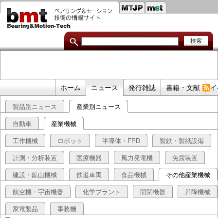
セ
メ
イ
カ
ン
コ
ン
ン
ダ
テ
ン
リ
ツ
に
リ
移
プ
ホーム
ニュース
発行雑誌
書籍・文献
イ
動
ン
ラ
製品別ニュース
産業別ニュース
イ
ク
マ
自動車
産業機械
リ
工作機械
ロボット
半導体・FPD
製鉄・製紙設備
リ
計測・分析装置
医療機器
風力発電機
免震装置
ン
建設・鉱山機械
鉄道車両
食品機械
その他産業機械
ク
航空機・宇宙機器
化学プラント
開閉機器
昇降機械
家電製品
事務機