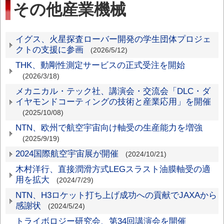
その他産業機械
そ
イグス、火星探査ローバー開発の学生団体プロジェ
クトの支援に参画
(2026/5/12)
の
THK、動剛性測定サービスの正式受注を開始
他
(2026/3/18)
産
メカニカル・テック社、講演会・交流会「DLC・ダ
業
イヤモンドコーティングの技術と産業応用」を開催
機
(2025/10/08)
械
NTN、欧州で航空宇宙向け軸受の生産能力を増強
(2025/9/19)
2024国際航空宇宙展が開催
(2024/10/21)
木村洋行、直接潤滑方式LEGスラスト油膜軸受の適
用を拡大
(2024/7/29)
NTN、H3ロケット打ち上げ成功への貢献でJAXAから
感謝状
(2024/5/24)
トライボロジー研究会、第34回講演会を開催