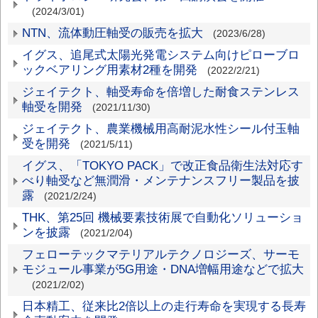
(2024/3/01)
NTN、流体動圧軸受の販売を拡大
(2023/6/28)
イグス、追尾式太陽光発電システム向けピローブロ
ックベアリング用素材2種を開発
(2022/2/21)
ジェイテクト、軸受寿命を倍増した耐食ステンレス
軸受を開発
(2021/11/30)
ジェイテクト、農業機械用高耐泥水性シール付玉軸
受を開発
(2021/5/11)
イグス、「TOKYO PACK」で改正食品衛生法対応す
べり軸受など無潤滑・メンテナンスフリー製品を披
露
(2021/2/24)
THK、第25回 機械要素技術展で自動化ソリューショ
ンを披露
(2021/2/04)
フェローテックマテリアルテクノロジーズ、サーモ
モジュール事業が5G用途・DNA増幅用途などで拡大
(2021/2/02)
日本精工、従来比2倍以上の走行寿命を実現する長寿