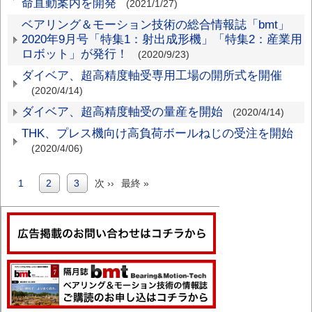
命直動案内を開発
(2021/1/27)
ベアリング＆モーション技術の総合情報誌「bmt」
2020年9月号「特集1：射出成形機」「特集2：産業用
ロボット」が発行！
(2020/9/23)
ダイベア、超高精度軸受専用工場の開所式を開催
(2020/4/14)
ダイベア、超高精度軸受の量産を開始
(2020/4/14)
THK、プレス機向け高負荷ボールねじの受注を開始
(2020/4/06)
カ
1
Page
2
Page
3
次
次 ››
最
最終 »
ペ
レ
ペ
終
ー
ン
ー
ペ
ジ
ト
ジ
ー
送
ペ
ジ
り
ー
ジ