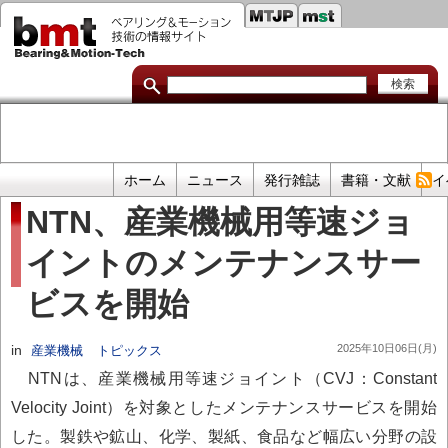
セ
メ
イ
カ
ン
コ
ン
ン
ダ
テ
ン
リ
ツ
に
リ
移
プ
ホーム
ニュース
発行雑誌
書籍・文献
イ
動
ン
ラ
NTN、産業機械用等速ジョ
イ
ク
イントのメンテナンスサー
マ
リ
ビスを開始
リ
ン
in
2025年10日06日(月)
産業機械
トピックス
ク
NTNは、産業機械用等速ジョイント（CVJ：Constant
Velocity Joint）を対象としたメンテナンスサービスを開始
した。製鉄や鉱山、化学、製紙、食品など幅広い分野の設