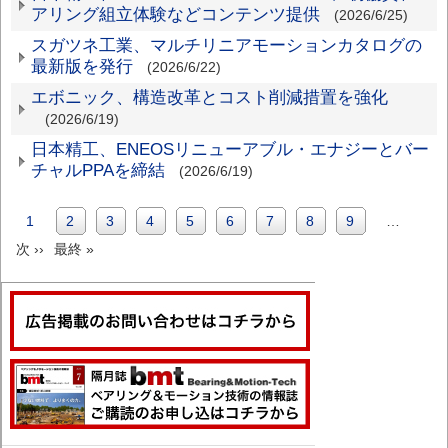
アリング組立体験などコンテンツ提供
(2026/6/25)
スガツネ工業、マルチリニアモーションカタログの
最新版を発行
(2026/6/22)
エボニック、構造改革とコスト削減措置を強化
(2026/6/19)
日本精工、ENEOSリニューアブル・エナジーとバー
チャルPPAを締結
(2026/6/19)
カ
1
Page
2
Page
3
Page
4
Page
5
Page
6
Page
7
Page
8
Page
9
…
ペ
次
次 ››
レ
最
最終 »
ー
ペ
ン
終
ジ
ー
ト
ペ
送
ジ
ペ
ー
り
ー
ジ
ジ