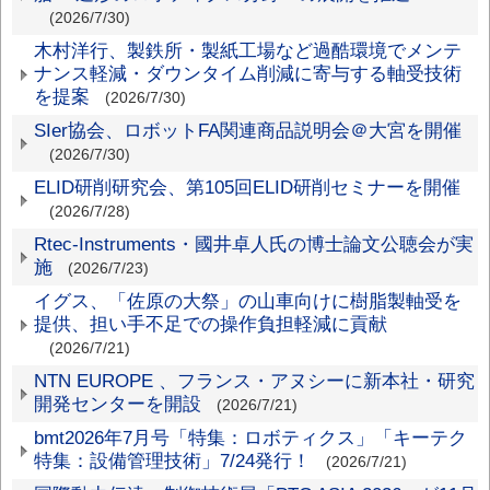
(2026/7/30)
ッ
木村洋行、製鉄所・製紙工場など過酷環境でメンテ
ク
ナンス軽減・ダウンタイム削減に寄与する軸受技術
ス
を提案
(2026/7/30)
SIer協会、ロボットFA関連商品説明会＠大宮を開催
(2026/7/30)
ELID研削研究会、第105回ELID研削セミナーを開催
(2026/7/28)
Rtec-Instruments・國井卓人氏の博士論文公聴会が実
施
(2026/7/23)
イグス、「佐原の大祭」の山車向けに樹脂製軸受を
提供、担い手不足での操作負担軽減に貢献
(2026/7/21)
NTN EUROPE 、フランス・アヌシーに新本社・研究
開発センターを開設
(2026/7/21)
bmt2026年7月号「特集：ロボティクス」「キーテク
特集：設備管理技術」7/24発行！
(2026/7/21)