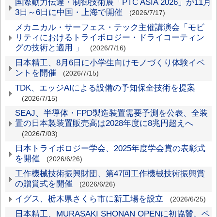
国際動力伝達・制御技術展「PTC ASIA 2026」が11月
3日～6日に中国・上海で開催
(2026/7/17)
メカニカル・サーフェス・テック主催講演会「モビ
リティにおけるトライボロジー・ドライコーティン
グの技術と適用 」
(2026/7/16)
日本精工、8月6日に小学生向けモノづくり体験イベ
ントを開催
(2026/7/15)
TDK、エッジAIによる設備の予知保全技術を提案
(2026/7/15)
SEAJ、半導体・FPD製造装置需要予測を公表、全装
置の日本製装置販売高は2028年度に8兆円超えへ
(2026/7/03)
日本トライボロジー学会、2025年度学会賞の表彰式
を開催
(2026/6/26)
工作機械技術振興財団、第47回工作機械技術振興賞
の贈賞式を開催
(2026/6/26)
イグス、栃木県さくら市に新工場を設立
(2026/6/25)
日本精工、MURASAKI SHONAN OPENに初協賛、ベ