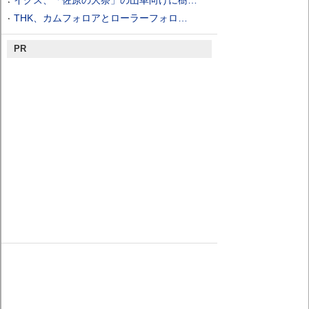
イグス、「佐原の大祭」の山車向けに樹…
THK、カムフォロアとローラーフォロ…
PR