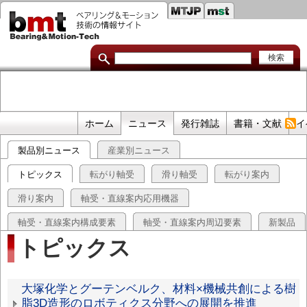
セ
メ
イ
カ
ン
コ
ン
ン
ダ
テ
ン
リ
ツ
に
リ
移
プ
ホーム
ニュース
発行雑誌
書籍・文献
イ
動
ン
ラ
製品別ニュース
産業別ニュース
イ
ク
マ
トピックス
転がり軸受
滑り軸受
転がり案内
リ
滑り案内
軸受・直線案内応用機器
リ
軸受・直線案内構成要素
軸受・直線案内周辺要素
新製品
ン
トピックス
ク
ト
大塚化学とグーテンベルク、材料×機械共創による樹
脂3D造形のロボティクス分野への展開を推進
ピ