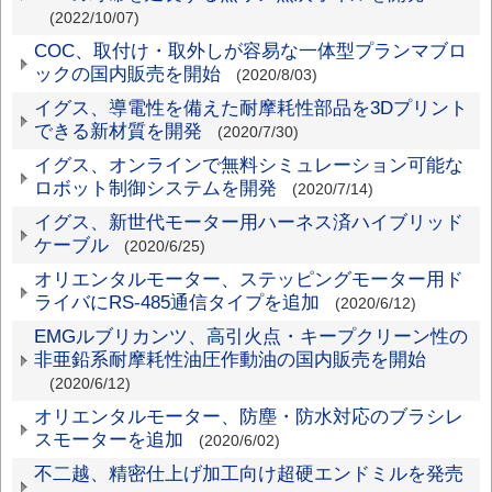
(2022/10/07)
品
COC、取付け・取外しが容易な一体型プランマブロ
ックの国内販売を開始
(2020/8/03)
イグス、導電性を備えた耐摩耗性部品を3Dプリント
できる新材質を開発
(2020/7/30)
イグス、オンラインで無料シミュレーション可能な
ロボット制御システムを開発
(2020/7/14)
イグス、新世代モーター用ハーネス済ハイブリッド
ケーブル
(2020/6/25)
オリエンタルモーター、ステッピングモーター用ド
ライバにRS-485通信タイプを追加
(2020/6/12)
EMGルブリカンツ、高引火点・キープクリーン性の
非亜鉛系耐摩耗性油圧作動油の国内販売を開始
(2020/6/12)
オリエンタルモーター、防塵・防水対応のブラシレ
スモーターを追加
(2020/6/02)
不二越、精密仕上げ加工向け超硬エンドミルを発売