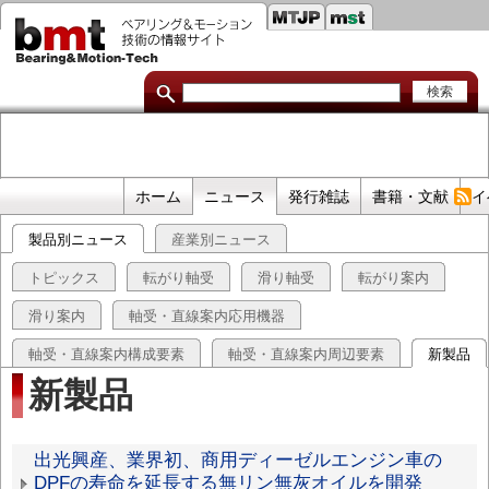
セ
メ
イ
カ
ン
コ
ン
ン
ダ
テ
ン
リ
ツ
に
リ
移
プ
ホーム
ニュース
発行雑誌
書籍・文献
イ
動
ン
ラ
製品別ニュース
産業別ニュース
イ
ク
マ
トピックス
転がり軸受
滑り軸受
転がり案内
リ
滑り案内
軸受・直線案内応用機器
リ
軸受・直線案内構成要素
軸受・直線案内周辺要素
新製品
ン
新製品
ク
新
出光興産、業界初、商用ディーゼルエンジン車の
DPFの寿命を延長する無リン無灰オイルを開発
製