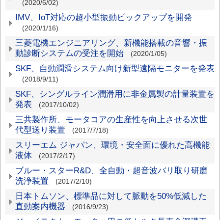
(2020/6/02)
IMV、IoT対応の超小型振動ピックアップを開発
(2020/1/16)
三菱電機エンジニアリング、新機能搭載の音響・振
動診断システムの受注を開始
(2020/1/05)
SKF、自動潤滑システム向け新型遠隔モニターを発表
(2018/9/11)
SKF、シングルライン潤滑用に非金属製の計量装置を
発表
(2017/10/02)
三共製作所、モータコアの生産性を向上させる次世
代型送り装置
(2017/7/18)
スリーエム ジャパン、環境・安全面に優れた高機能
液体
(2017/2/17)
ブルー・スターR&D、全自動・超音波バリ取り研磨
洗浄装置
(2017/2/10)
日本トムソン、標準品に対して脈動を50%低減した
直動案内機器
(2016/9/23)