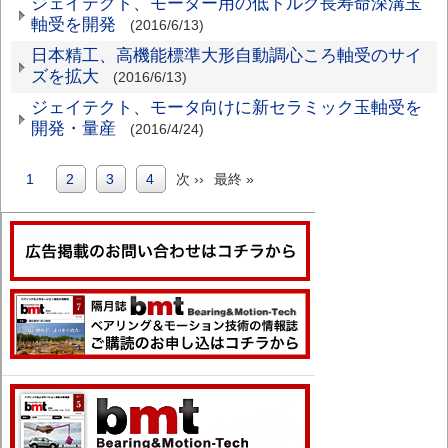
ジェイテクト、モーター用の低トルク長寿命深溝玉
軸受を開発
(2016/6/13)
日本精工、高機能標準大形自動調心ころ軸受のサイ
ズを拡大
(2016/6/13)
ジェイテクト、モータ向けに新セラミック玉軸受を
開発・量産
(2016/4/24)
カ
1
Page
2
Page
3
Page
4
次
次 ››
最
最終 »
ペ
レ
ペ
終
ー
ン
ー
ペ
ジ
ト
ジ
ー
送
ペ
ジ
り
ー
ジ