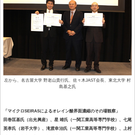
左から、名古屋大学 野老山貴行氏、佐々木JAST会長、東北大学 村
島基之氏
「マイクロSEIRASによるオレイン酸界面濃縮のその場観察」
田巻匡基氏（出光興産）、星 靖氏（一関工業高等専門学校）、七尾
英孝氏（岩手大学）、滝渡幸治氏（一関工業高等専門学校）、上村