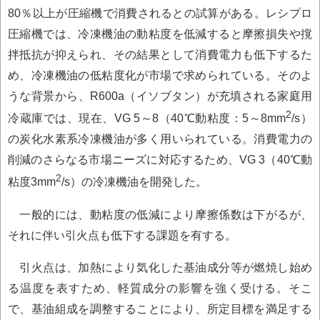
80％以上が圧縮機で消費されるとの試算がある。レシプロ
圧縮機では、冷凍機油の動粘度を低減すると摩擦損失や撹
拌抵抗が抑えられ、その結果として消費電力も低下するた
め、冷凍機油の低粘度化が市場で求められている。そのよ
うな背景から、R600a（イソブタン）が充填される家庭用
2
冷蔵庫では、現在、VG 5～8（40℃動粘度：5～8mm
/s）
の炭化水素系冷凍機油が多く用いられている。消費電力の
削減のさらなる市場ニーズに対応するため、VG 3（40℃動
2
粘度3mm
/s）の冷凍機油を開発した。
一般的には、動粘度の低減により摩擦係数は下がるが、
それに伴い引火点も低下する課題を有する。
引火点は、加熱により気化した基油成分等が燃焼し始め
る温度を表すため、軽質成分の影響を強く受ける。そこ
で、基油組成を調整することにより、所定目標を満足する