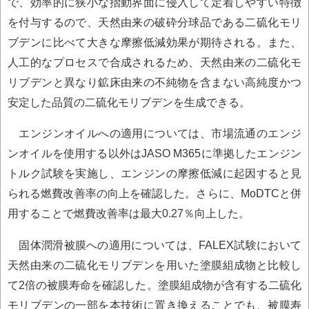
で、効率的に狭小な摺動界面に侵入して定着しやすい特徴
を付与するので、天然由来の破砕分球品である二硫化モリ
ブデンに比べて大きな摩擦低減効果が期待される。また、
人工的なプロセスで合成されるため、天然由来の二硫化モ
リブデンと異なり鉱床由来の不純物を含まない高純度かつ
安定した品質の二硫化モリブデンを生成できる。
エンジンオイルへの適用については、市場流通のエンジ
ンオイルを使用する以外はJASO M365に準拠したエンジン
トルク試験を実施し、エンジンの摩擦低減に起因すると見
られる燃費改善率の向上を確認した。さらに、MoDTCと併
用することで燃費改善率は最大0.27％向上した。
固体潤滑被膜への適用については、FALEX試験において
天然由来の二硫化モリブデンを用いた塗膜組成物と比較し
て2倍の被膜寿命を確認した。塗膜組成物が含有する二硫化
モリブデンの一部を本技術に置き換えることでも、被膜寿