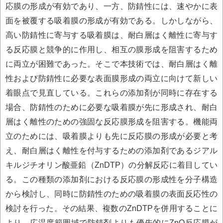
応膜の形成が有効であり、一方、防錆性には、速やかに表
面を被覆する吸着膜の形成が有効である。しかしながら、
高い防錆性に寄与する吸着膜は、耐白層はく離性に寄与す
る反応膜と競争的に作用し、相互の膜形成を阻害するため
に両立が困難であった。そこで本技術では、耐白層はく離
性および防錆性に必要な表面膜形成の両立に向けて新しい
着眼点で見直している。これらの添加剤が同時に存在する
場合、防錆性のために必要な吸着膜が先に形成され、耐白
層はく離性のための強固な反応膜形成を阻害する。機能両
立のためには、吸着膜よりも先に反応膜の形成が必要と考
え、耐白層はく離性を付与するための添加剤であるジアル
キルジチオリン酸亜鉛（ZnDTP）の分解反応に着目してい
る。この種類の添加剤における反応膜の形成性を分子構造
から検討し、同時に防錆性のための吸着膜の表面反応性の
検討を行った。その結果、複数のZnDTPを併用することに
より、広温度範囲域で防錆剤よりも優先的にZnO反応膜が