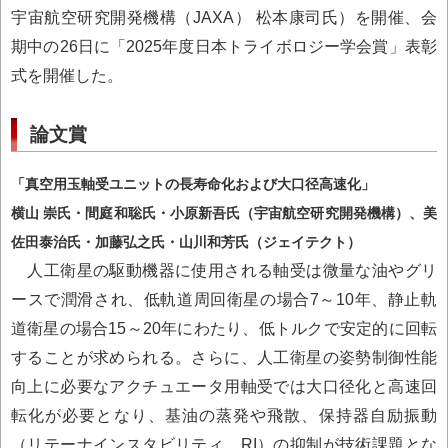
宇宙航空研究開発機構（JAXA） 松本康司氏）を開催、会
期中の26日に「2025年度日本トライボロジー学会賞」表彰
式を開催した。
論文賞
「真空用玉軸受ユニットの長寿命化および大口径高速化」
横山 崇氏・間庭和聡氏・小原新吾氏（宇宙航空研究開発機構）、美
佐田泰治氏・加藤弘之氏・山川和芳氏（ジェイテクト）
人工衛星の駆動機器に使用される軸受は微量な油やグリ
ースで潤滑され、低軌道周回衛星の場合7～10年、静止軌
道衛星の場合15～20年にわたり、低トルクで安定的に回転
することが求められる。さらに、人工衛星の姿勢制御性能
向上に必要なアクチュエータ用軸受では大口径化と高速回
転化が必要となり、基油の蒸発や飛散、保持器自励振動
（リテーナインスタビリティ、RI）の抑制が技術課題とな