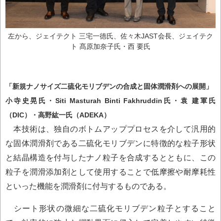
左から、ジェイテクト 三宅一徳氏、佐々木JAST会長、ジェイテク
ト 髙原加奈子氏・西 要氏
「新規ナノサイズ二硫化モリブデンの合成と固体潤滑剤への展開」
小寺史晃氏・Siti Masturah Binti Fakhruddin氏・袁 建軍氏
（DIC）・高野紘一氏（ADEKA）
本技術は、独自のボトムアッププロセスを介して汎用的
な固体潤滑剤である二硫化モリブデンに特徴的な粒子形状
と結晶構造を付与したナノ粒子を合成するとともに、この
粒子を潤滑添加剤として使用することで低摩擦や耐摩耗性
といった機能を潤滑剤に付与するものである。
シート形状の微細な二硫化モリブデン粒子とすること