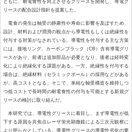
ともに、耐電食性を向上させるグリースを開発し、導電グ
リースの配合設計指針を提案した。
電食の発生は軸受の静粛性や寿命に影響を及ぼすため、
設計、材料および潤滑の観点から導電性もしくは絶縁性を
付与する対策がなされている。導電性を付与する主な方策
には、接地リング、カーボンブラック（CB）含有導電グリ
ースがあり、前者は追加部品が必要となり、後者は経時変
化により絶縁化する課題がある。一方、絶縁性を付与する
場合は、絶縁材料（セラミックボール）の採用などがある
が、高コストとなる。そこで、単純な軸受構造を維持しつ
つ低コストで長時間の耐電食性の付与を可能とする新規グ
リースの検討に取り組んだ。
本研究では、導電性グリースに着目し、まず導電性が低
下する原因を共焦点レーザ蛍光顕微鏡による三次元観察に
より明らかとしている。導電性グリースの導電性劣化の要