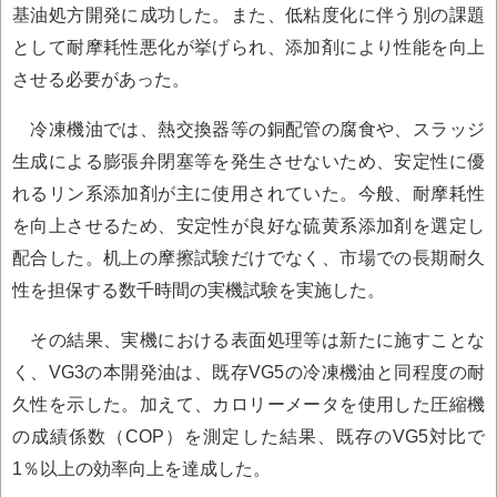
基油処方開発に成功した。また、低粘度化に伴う別の課題
として耐摩耗性悪化が挙げられ、添加剤により性能を向上
させる必要があった。
冷凍機油では、熱交換器等の銅配管の腐食や、スラッジ
生成による膨張弁閉塞等を発生させないため、安定性に優
れるリン系添加剤が主に使用されていた。今般、耐摩耗性
を向上させるため、安定性が良好な硫黄系添加剤を選定し
配合した。机上の摩擦試験だけでなく、市場での長期耐久
性を担保する数千時間の実機試験を実施した。
その結果、実機における表面処理等は新たに施すことな
く、VG3の本開発油は、既存VG5の冷凍機油と同程度の耐
久性を示した。加えて、カロリーメータを使用した圧縮機
の成績係数（COP）を測定した結果、既存のVG5対比で
1％以上の効率向上を達成した。