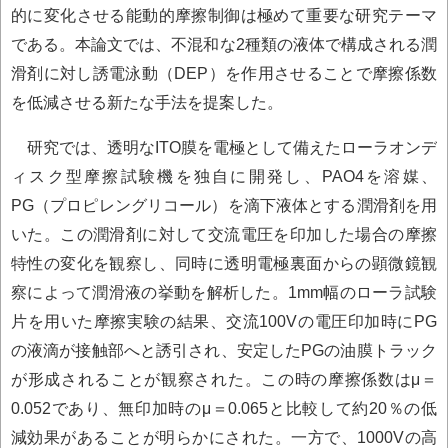
的に変化させる能動的摩擦制御は極めて重要な研究テーマ
である。本論文では、不混和な2種類の液体で構成される潤
滑剤に対し誘電泳動（DEP）を作用させることで摩擦係数
を低減させる新たな手法を提案した。
研究では、透明なITO膜を電極として備えたローラオンデ
ィスク型摩擦試験機を独自に開発し、PAO4を溶媒、
PG（プロピレングリコール）を滴下液体とする潤滑剤を用
いた。この潤滑剤に対して交流電圧を印加した場合の摩擦
特性の変化を観察し、同時に透明電極裏面からの顕微鏡観
察によって潤滑液の挙動を解析した。1mm幅のローラ試験
片を用いた摩擦実験の結果、交流100Vの電圧印加時にPG
の液滴が接触部へと誘引され、安定したPGの油膜トラック
が形成されることが観察された。この時の摩擦係数はμ＝
0.052であり、無印加時のμ＝0.065と比較して約20％の低
減効果があることが明らかにされた。一方で、1000Vの高