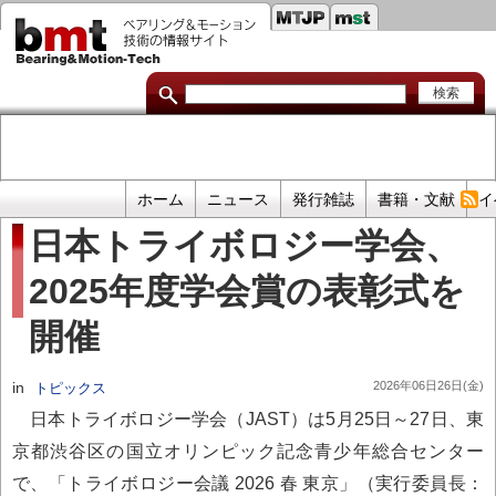
セ
メ
イ
カ
ン
コ
ン
ン
ダ
テ
ン
リ
ツ
に
リ
移
プ
ホーム
ニュース
発行雑誌
書籍・文献
イ
動
ン
ラ
日本トライボロジー学会、
イ
ク
2025年度学会賞の表彰式を
マ
リ
開催
リ
ン
in
2026年06日26日(金)
トピックス
ク
日本トライボロジー学会（JAST）は5月25日～27日、東
京都渋谷区の国立オリンピック記念青少年総合センター
で、「トライボロジー会議 2026 春 東京」（実行委員長：