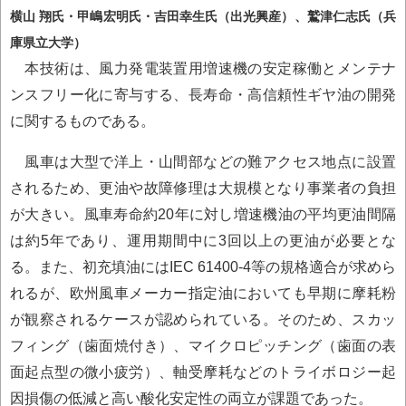
横山 翔氏・甲嶋宏明氏・吉田幸生氏（出光興産）、鷲津仁志氏（兵
庫県立大学）
本技術は、風力発電装置用増速機の安定稼働とメンテナ
ンスフリー化に寄与する、長寿命・高信頼性ギヤ油の開発
に関するものである。
風車は大型で洋上・山間部などの難アクセス地点に設置
されるため、更油や故障修理は大規模となり事業者の負担
が大きい。風車寿命約20年に対し増速機油の平均更油間隔
は約5年であり、運用期間中に3回以上の更油が必要とな
る。また、初充填油にはIEC 61400-4等の規格適合が求めら
れるが、欧州風車メーカー指定油においても早期に摩耗粉
が観察されるケースが認められている。そのため、スカッ
フィング（歯面焼付き）、マイクロピッチング（歯面の表
面起点型の微小疲労）、軸受摩耗などのトライボロジー起
因損傷の低減と高い酸化安定性の両立が課題であった。