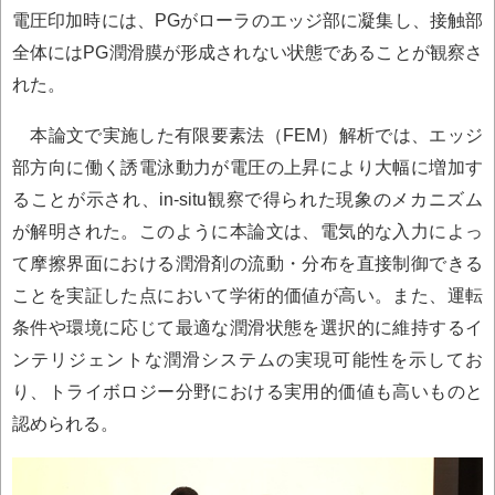
電圧印加時には、PGがローラのエッジ部に凝集し、接触部
全体にはPG潤滑膜が形成されない状態であることが観察さ
れた。
本論文で実施した有限要素法（FEM）解析では、エッジ
部方向に働く誘電泳動力が電圧の上昇により大幅に増加す
ることが示され、in-situ観察で得られた現象のメカニズム
が解明された。このように本論文は、電気的な入力によっ
て摩擦界面における潤滑剤の流動・分布を直接制御できる
ことを実証した点において学術的価値が高い。また、運転
条件や環境に応じて最適な潤滑状態を選択的に維持するイ
ンテリジェントな潤滑システムの実現可能性を示してお
り、トライボロジー分野における実用的価値も高いものと
認められる。