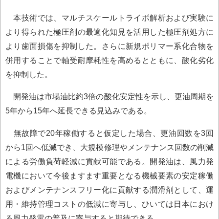
本技術では、マルチスケールトライボ解析および実験に
より得られた極圧剤の最適化知見を活用した極圧剤処方に
より歯面損傷を抑制した。さらに新規ポリマー系化合物を
併用することで軸受耐摩耗性を高めるとともに、酸化劣化
を抑制した。
開発油は市場油比約3倍の酸化安定性を示し、更油周期を
5年から15年へ延長できる見込みである。
無故障で20年稼働すると仮定した場合、更油回数を3回
から1回へ低減でき、大規模修理やメンテナンス回数の削減
による労働負荷軽減に貢献可能である。開発油は、風力発
電機において今後ますます重要となる機械要素の安定稼働
およびメンテナンスフリー化に貢献する潤滑剤として、運
用・維持管理コストの低減に寄与し、ひいては日本におけ
る風力発電の普及に寄与すると期待できる。