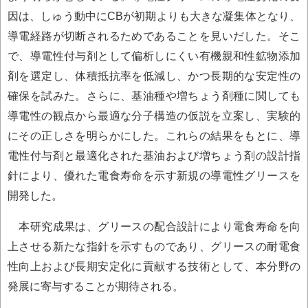
因は、しゅう動中にCBが初期よりも大きな凝集体となり、
導電経路が切断されるためであることを見いだした。そこ
で、導電性付与剤として偏析しにくい有機親和性鉱物添加
剤を選定し、体積抵抗率を低減し、かつ長期的な安定性の
確保を試みた。さらに、基油種や増ちょう剤種に関しても
導電性の観点から最適な分子構造の仮説を立案し、実験的
にその正しさを明らかにした。これらの結果をもとに、導
電性付与剤と最適化された基油および増ちょう剤の設計指
針により、優れた電食寿命を示す新規の導電性グリースを
開発した。
本研究成果は、グリースの配合設計により電食寿命を向
上させる新たな指針を示すものであり、グリースの耐電食
性向上および長期安定化に貢献する技術として、本分野の
発展に寄与することが期待される。