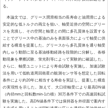
る。
本論文では、グリース潤滑相当の長寿命と油潤滑による
安定的な低トルクの両立を狙い、軸受近傍の空間にグリー
スを充填し、その空間と軸受との間に多孔質体を設置する
ことでグリース中の基油のみを表面張力によって軸受に供
給する構造を提案した。グリースから多孔質体を通り軸受
内しゅう動部に至る基油移動経路を段階的に分解し、各移
動現象を摩擦試験、蛍光剤等によって実験的に確認した。
さらに、軸受ユニットにより寿命試験を実施し、加速試験
法を用いて低軌道周回衛星の観測センサ等を想定した回転
条件により約20年に相当する寿命を実証し、提案した構造
の実現性を示した。加えて、大口径軸受により最高DN値
（内径mmと回転数min-1の積）30万条件下での高速回転試
験を実施した。高DN値条件下では保持器を外径面で案内す
る方式を用いることで回転速度に応じた適切な基油供給が