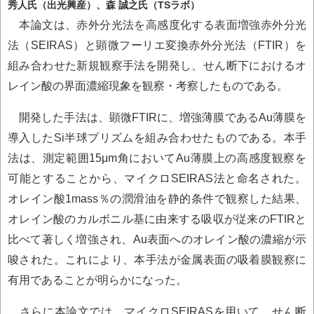
秀人氏（出光興産）、森 誠之氏（TSラボ）
本論文は、赤外分光法を高感度化する表面増強赤外分光
法（SEIRAS）と顕微フーリエ変換赤外分光法（FTIR）を
組み合わせた新規観察手法を開発し、せん断下におけるオ
レイン酸の界面濃縮現象を観察・考察したものである。
開発した手法は、顕微FTIRに、増強薄膜であるAu薄膜を
導入したSi半球プリズムを組み合わせたものである。本手
法は、測定範囲15μm角においてAu薄膜上の高感度観察を
可能とすることから、マイクロSEIRAS法と命名された。
オレイン酸1mass％の潤滑油を静的条件で観察した結果、
オレイン酸のカルボニル基に由来する吸収が従来のFTIRと
比べて著しく増強され、Au表面へのオレイン酸の濃縮が示
唆された。これにより、本手法が金属表面の吸着膜観察に
有用であることが明らかになった。
さらに本論文では、マイクロSEIRASを用いて、せん断