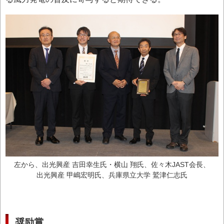
左から、出光興産 吉田幸生氏・横山 翔氏、佐々木JAST会長、
出光興産 甲嶋宏明氏、兵庫県立大学 鷲津仁志氏
奨励賞