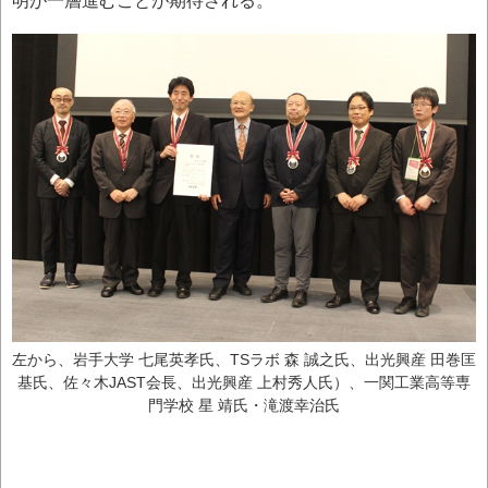
左から、岩手大学 七尾英孝氏、TSラボ 森 誠之氏、出光興産 田巻匡
基氏、佐々木JAST会長、出光興産 上村秀人氏）、一関工業高等専
門学校 星 靖氏・滝渡幸治氏