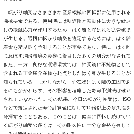
転がり軸受はさまざまな産業機械の回転部に使用される
機械要素である。使用時には軌道輪と転動体に大きな繰返
しの接触応力が作用するため、はく離と呼ばれる疲労破壊
が生じる。適切に転がり軸受を選定するためには、はく離
寿命を精度良く予測することが重要であり、特に、はく離
に及ぼす潤滑環境の影響に着目した多くの研究がなされて
きた。一方、良好な潤滑環境では、軸受鋼に不純物として
含まれる非金属介在物を起点としたはく離が生じることが
知られている。しかしながら、介在物ははく離の主因であ
るにもかかわらず、その影響を考慮した寿命予測法は確立
されていなかった。その結果、今日の転がり軸受は、ISO
などで規定された寿命計算値に対して10倍以上の耐久性を
発揮することもある。このことは、健全に回転し続けてい
る転がり軸受の多くは、その耐久性に十分な余裕を有して
いる可能性が高いことを示唆する。