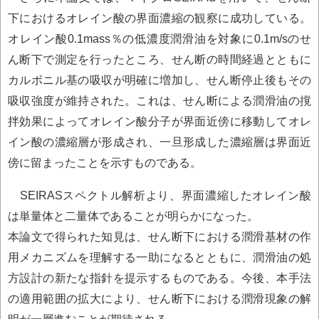
下におけるオレイン酸の界面濃縮の観察に成功している。
オレイン酸0.1mass％の低濃度潤滑油を対象に0.1m/sのせ
ん断下で測定を行ったところ、せん断の時間経過とともに
カルボニル基の吸収が明確に増加し、せん断停止後もその
吸収強度が維持された。これは、せん断による潤滑油の撹
拌効果によってオレイン酸分子が界面近傍に移動してオレ
イン酸の濃縮層が形成され、一旦形成した濃縮層は界面近
傍に留まったことを示すものである。
SEIRASスペクトル解析より、界面濃縮したオレイン酸
は単量体と二量体であることが明らかになった。
本論文で得られた知見は、せん断下における潤滑基材の作
用メカニズムを理解する一助になるとともに、潤滑油の処
方設計の新たな指針を提示するものである。今後、本手法
の適用範囲の拡大により、せん断下における潤滑現象の解
明が一層進むことが期待される。