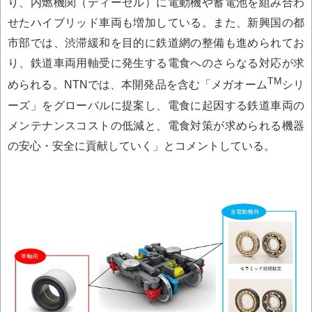
り、内燃機関（ディーゼル）に電動機や蓄電池を組み合わ
せたハイブリッド車両も増加している。また、新興国の都
市部では、渋滞緩和を目的に鉄道網の整備も進められてお
り、鉄道車両用軸受に発生する電食へのさらなる対応が求
TM
められる。NTNでは、本開発品を含む「メガオーム
シリ
ーズ」をグローバルに提案し、電食に起因する鉄道車両の
メンテナンスコストの低減と、電食対策が求められる機器
の安心・安全に貢献していく」とコメントしている。