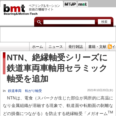
セ
メ
イ
カ
ン
コ
ン
ン
ダ
テ
ン
リ
ツ
に
リ
移
プ
ホーム
ニュース
発行雑誌
書籍・文献
イ
動
ン
ラ
NTN、絶縁軸受シリーズに
イ
ク
鉄道車両車軸用セラミック
マ
リ
軸受を追加
リ
ン
in
2021年10日20日(水)
鉄道車両
転がり軸受
ク
NTNは、電食（スパークが生じた部位が局所的に高温に
なり金属組織が溶融する現象で、軌道面や転動面の剝離な
TM
どの損傷につながる）を防止する絶縁軸受「メガオーム