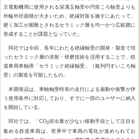
主電動機用に使用される深溝玉軸受や円筒ころ軸受よりも
外輪外径面積が大きいため、絶縁対策を施すにあたって、
硬く加工が困難とされるセラミック層を均一かつ広範囲に
形成することが課題となっていた。
同社では今回、長年にわたる絶縁軸受の開発・製造で培
ったセラミック層の溶射・研磨技術を活用することで、鉄
道車両車軸用「セラミック絶縁軸受」（複列円すいころ軸
受）の製造を可能したもの。
本開発品は、車軸軸受特有の走行による振動や衝撃が伴
う使用条件に対応しており、すでに一部のユーザーに納入
を開始している。
同社では、「CO
排出量が少ない移動手段として注目を
2
集める鉄道車両は、世界中で車両の電化が進められてお