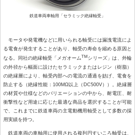
鉄道車両車軸用「セラミック絶縁軸受」
モータや発電機などに用いられる軸受には漏洩電流によ
る電食が発生することがあり、軸受の寿命を縮める原因と
TM
なる。同社の絶縁軸受「メガオーム
シリーズ」は、外輪
の外径から幅面に設けたセラミックまたはレジン（樹脂）
の絶縁層により、軸受内部への電流の通過を妨げ、電食を
防止する（絶縁性能：100MΩ以上（DC500V））。絶縁層
の材質や仕様などのバリエーションの中から、耐電圧、耐
衝撃性など用途に応じた最適な商品を選択することが可能
で、これまでに鉄道車両の主電動機用軸受として多数の採
用実績を持つ。
鉄道車両の車軸用に使用される複列円すいころ軸受は、