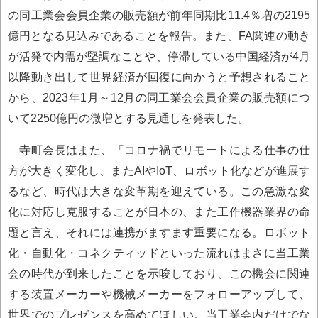
の同工業会会員企業の販売額が前年同期比11.4％増の2195
億円となる見込みであることを報告。また、FA関連の動き
が活発で内需が堅調なことや、停滞している中国経済が4月
以降動き出して世界経済が回復に向かうと予想されること
から、2023年1月～12月の同工業会会員企業の販売額につ
いて2250億円の微増とする見通しを発表した。
寺町会長はまた、「コロナ禍でリモートによる仕事の仕
方が大きく変化し、またAIやIoT、ロボット化などが進展す
るなど、時代は大きな変革期を迎えている。この急激な変
化に対応し克服することが日本の、また工作機器業界の命
題と言え、それには連携がますます重要になる。ロボット
化・自動化・コネクティッドといった流れはまさに当工業
会の時代が到来したことを示唆しており、この機会に関連
する装置メーカーや機械メーカーをフォローアップして、
世界でのプレゼンスを高めてほしい。当工業会内だけでな