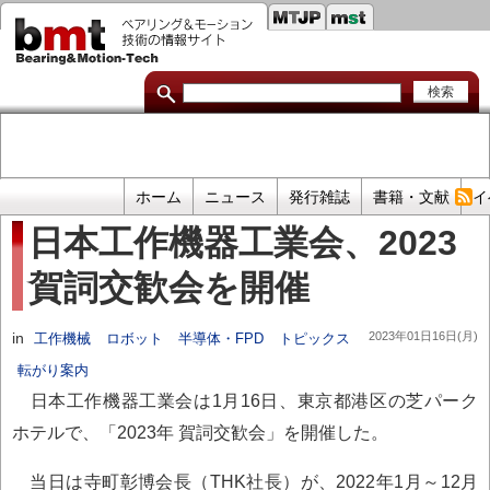
セ
メ
イ
カ
ン
コ
ン
ン
ダ
テ
ン
リ
ツ
に
リ
移
プ
ホーム
ニュース
発行雑誌
書籍・文献
イ
動
ン
ラ
日本工作機器工業会、2023
イ
ク
賀詞交歓会を開催
マ
リ
リ
in
2023年01日16日(月)
工作機械
ロボット
半導体・FPD
トピックス
ン
転がり案内
ク
日本工作機器工業会は1月16日、東京都港区の芝パーク
ホテルで、「2023年 賀詞交歓会」を開催した。
当日は寺町彰博会長（THK社長）が、2022年1月～12月