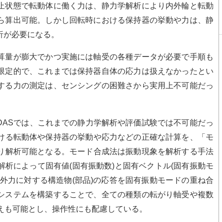
止状態で転動体に働く力は、静力学解析により内外輪と転動
ら算出可能。しかし回転時における保持器の挙動や力は、静
析が必要になる。
算量が膨大でかつ実施には軸受の各種データが必要で手順も
限定的で、これまでは保持器自体の応力は扱えなかったとい
する力の測定は、センシングの困難さから実用上不可能だっ
DASでは、これまでの静力学解析や評価試験では不可能だっ
ける転動体や保持器の挙動や応力などの正確な計算を、「モ
り解析可能となる。モード合成法は振動現象を解析する手法
解析によって固有値(固有振動数)と固有ベクトル(固有振動モ
動外力に対する構造物(部品)の応答を固有振動モードの重ね合
システムを構築することで、全ての種類の転がり軸受や複数
えも可能とし、操作性にも配慮している。