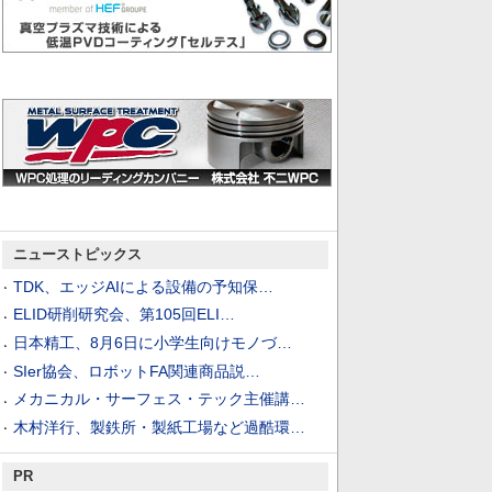
ニューストピックス
TDK、エッジAIによる設備の予知保…
ELID研削研究会、第105回ELI…
日本精工、8月6日に小学生向けモノづ…
SIer協会、ロボットFA関連商品説…
メカニカル・サーフェス・テック主催講…
木村洋行、製鉄所・製紙工場など過酷環…
PR