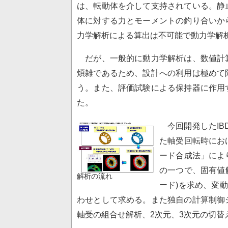
は、転動体を介して支持されている。静
体に対する力とモーメントの釣り合いか
力学解析による算出は不可能で動力学解
だが、一般的に動力学解析は、数値計
煩雑であるため、設計への利用は極めて
う。また、評価試験による保持器に作用
た。
今回開発したIB
た軸受回転時にお
ード合成法」によ
の一つで、固有値
解析の流れ
ード)を求め、変
わせとして求める。また独自の計算制御
軸受の組合せ解析、2次元、3次元の切替