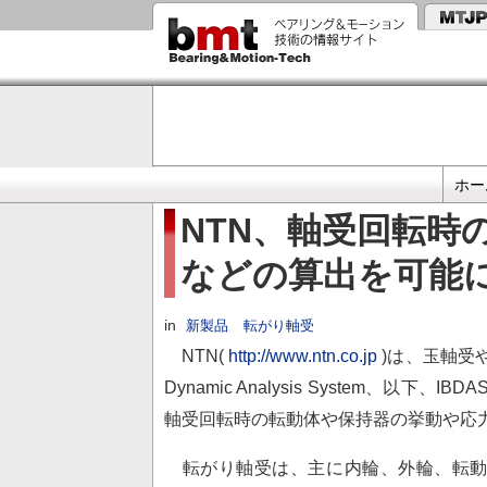
メ
イ
ン
コ
ン
テ
ン
ツ
に
プ
移
ホー
動
ラ
NTN、軸受回転時
イ
などの算出を可能
マ
リ
リ
in
新製品
転がり軸受
ン
NTN(
http://www.ntn.co.jp
)は、玉軸受やこ
ク
Dynamic Analysis System、
軸受回転時の転動体や保持器の挙動や応
転がり軸受は、主に内輪、外輪、転動