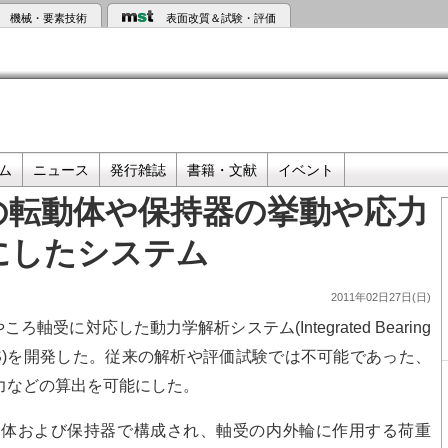
機械・要素技術
表面改質＆試験・評価
ム
ニュース
発行雑誌
書籍・文献
イベント
の転動体や保持器の挙動や応力
にしたシステム
2011年02日27日(日)
ろ軸受に対応した動力学解析システム(Integrated Bearing
以下、IBDAS)を開発した。従来の解析や評価試験では不可能であった、
力などの算出を可能にした。
体および保持器で構成され、軸受の内外輪に作用する荷重