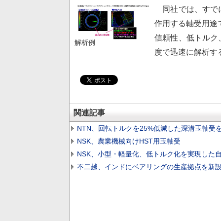
同社では、すでに
作用する軸受用途
信頼性、低トルク
解析例
度で迅速に解析す
関連記事
NTN、回転トルクを25%低減した深溝玉軸受
NSK、農業機械向けHST用玉軸受
NSK、小型・軽量化、低トルク化を実現した
不二越、インドにベアリングの生産拠点を新