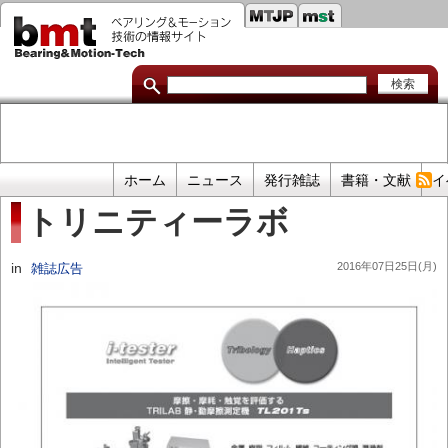
セ
メ
イ
カ
ン
コ
ン
ン
ダ
テ
ン
リ
ツ
に
リ
移
プ
ホーム
ニュース
発行雑誌
書籍・文献
イ
動
ン
ラ
トリニティーラボ
イ
ク
マ
in
2016年07日25日(月)
雑誌広告
リ
リ
ン
ク