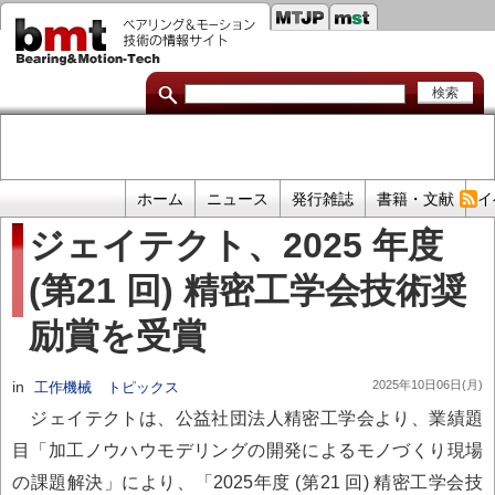
セ
メ
イ
カ
ン
コ
ン
ン
ダ
テ
ン
リ
ツ
に
リ
移
プ
ホーム
ニュース
発行雑誌
書籍・文献
イ
動
ン
ラ
ジェイテクト、2025 年度
イ
ク
(第21 回) 精密工学会技術奨
マ
リ
励賞を受賞
リ
ン
in
2025年10日06日(月)
工作機械
トピックス
ク
ジェイテクトは、公益社団法人精密工学会より、業績題
目「加工ノウハウモデリングの開発によるモノづくり現場
の課題解決」により、「2025年度 (第21 回) 精密工学会技