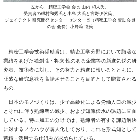
左から、精密工学会 会長 山内 和人氏、
受賞者の磯村和秀氏と小島 大氏と宮嵜伊弦氏、
ジェイテクト 研究開発センター センター長（精密工学会 賛助会員
の会 会長）小野﨑 徹氏
精密工学会技術奨励賞は、精密工学分野において顕著な
業績をあげた独創性・将来 性のある企業等の新進気鋭の研
究者、技術者に対し、その努力と精進に報いるとともに、
旺盛な研究意欲を高揚させることを目的として贈賞される
もの。
日本のモノづくりは、少子高齢化による労働人口の減少
とそれに伴う熟練者の減少、および知識伝承の課題に直面
している。特に加工の分野では、熟練者の有する課題解決
に対するノウハウが属人化しており、これを形式知として
蓄積・活用する仕組みが求められている。