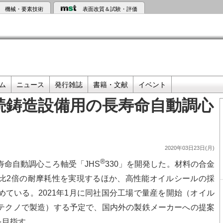
機械・要素技術
表面改質＆試験・評価
ム
ニュース
発行雑誌
書籍・文献
イベント
続鋳造設備用の長寿命自動調心
2020年03日23日(月)
®
命自動調心ころ軸受「JHS
330」を開発した。材料の合金
比2倍の耐摩耗性を実現するほか、高性能オイルシールの採
ている。2021年1月に同社国分工場で量産を開始（オイル
テクノで製造）する予定で、国内外の製鉄メーカーへの提案
を目指す。