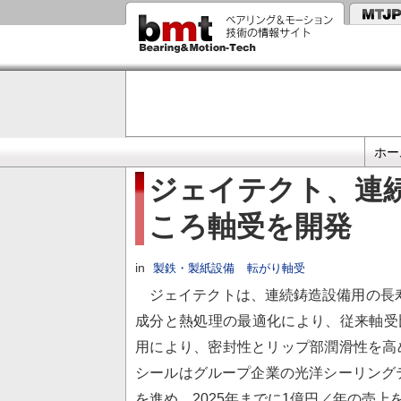
メ
イ
ン
コ
ン
テ
ン
ツ
に
プ
移
ホー
動
ラ
ジェイテクト、連
イ
ころ軸受を開発
マ
リ
リ
in
製鉄・製紙設備
転がり軸受
ン
ジェイテクトは、連続鋳造設備用の長寿
ク
成分と熱処理の最適化により、従来軸受
用により、密封性とリップ部潤滑性を高め
シールはグループ企業の光洋シーリング
を進め、2025年までに1億円／年の売上