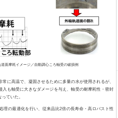
軌道面摩耗イメージ／自動調心ころ軸受の破損例
非常に高温で、凝固させるために多量の水が使用されるが、
侵入も軸受に大きなダメージを与え、軸受の耐摩耗性・密封
なっていた。
処理の最適化を行い、従来品比2倍の長寿命・高ロバスト性