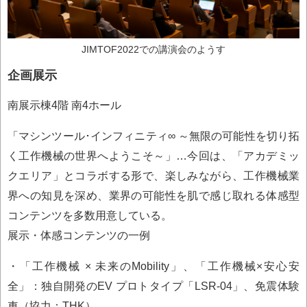
JIMTOF2022での講演会のようす
企画展示
南展示棟4階 南4ホール
「マシンツール･インフィニティ∞ ～無限の可能性を切り拓
く工作機械の世界へようこそ～」…今回は、「アカデミッ
クエリア」とコラボする形で、楽しみながら、工作機械業
界への知見を深め、業界の可能性を肌で感じ取れる体感型
コンテンツを多数用意している。
展示・体感コンテンツの一例
・「工作機械 × 未来のMobility」、「工作機械×安心安
全」：独自開発のEV プロトタイプ「LSR-04」、免震体験
車（協力：THK）