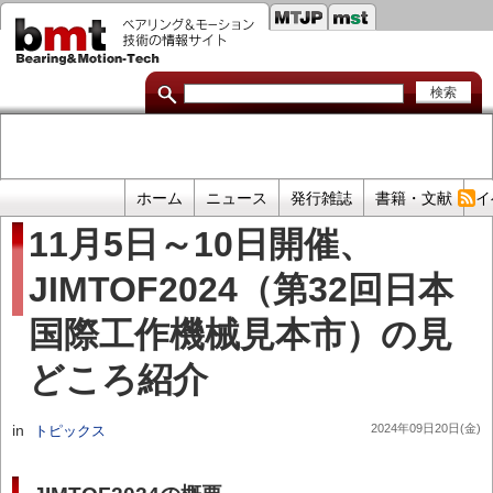
セ
メ
イ
カ
ン
コ
ン
ン
ダ
テ
ン
リ
ツ
に
リ
移
プ
ホーム
ニュース
発行雑誌
書籍・文献
イ
動
ン
ラ
11月5日～10日開催、
イ
ク
JIMTOF2024（第32回日本
マ
リ
国際工作機械見本市）の見
リ
ン
どころ紹介
ク
in
2024年09日20日(金)
トピックス