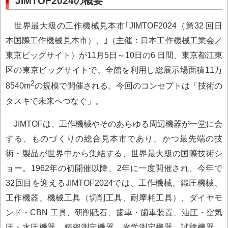
JIMTOF2024の概要
世界最大級の工作機械見本市｢JIMTOF2024（第32 回日
本国際工作機械見本市）、｣（主催：日本工作機械工業会／
東京ビッグサイト）が11月5日～10日の6 日間、東京都江東
区の東京ビッグサイトで、全館を利用し総展示場面積11万
2
8540m
の規模で開催される。今回のコンセプトは「技術の
タスキで未来へつなぐ」。
JIMTOFは、工作機械やそのあらゆる周辺機器が一堂に会
する、ものづくりの総合見本市であり、かつ最先端の技
術・製品が世界中から集結する、世界最大級の国際技術シ
ョー。1962年の初開催以降、2年に一度開催され、今年で
32回目を迎えるJIMTOF2024では、工作機械、鍛圧機械、
工作機器、機械工具（切削工具、耐摩耗工具）、ダイヤモ
ンド・CBN 工具、研削砥石、歯車・歯車装置、油圧・空気
圧・水圧機器、精密測定機器、光学測定機器、試験機器、