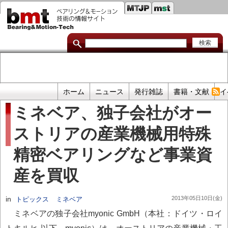
セ
メ
イ
カ
ン
コ
ン
ン
ダ
テ
ン
リ
ツ
に
リ
移
プ
ホーム
ニュース
発行雑誌
書籍・文献
イ
動
ン
ラ
ミネベア、独子会社がオー
イ
ク
ストリアの産業機械用特殊
マ
リ
精密ベアリングなど事業資
リ
ン
産を買収
ク
in
2013年05日10日(金)
トピックス
ミネベア
ミネベアの独子会社myonic GmbH（本社：ドイツ・ロイ