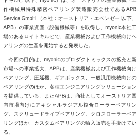
トキルヒ 以下、myonic）は、オーストリアの産業機械・工
作機械用特殊精密ベアリング製造販売会社であるAPB
Service GmbH （本社：オーストリア・エベンゼー 以下、
APB）の事業資産（設備機械等）を取得し、myonic本社工
場のあるロイトキルヒで、産業機械および工作機械向けベ
アリングの生産を開始すると発表した。
今回の目的は、myonicのプロダクトミックスの拡充と新
市場への事業拡大。APBは、産業機械および工作機械向け
ベアリング、圧延機、ギアボックス、一般汎用機械向けの
ベアリングのほか、各種エンジニアリングソリューション
を提供している。またAPBは、商社としてオーストリア国
内市場向けにアキシャルラジアル複合ローラーベアリン
グ、スクリュードライブベアリング、クロスローラーベア
リングほか、カスタムベアリングの輸入販売を手掛けてい
る。