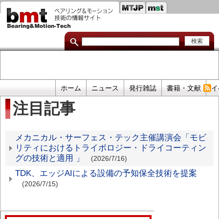
セ
メ
イ
カ
ン
コ
ン
ン
ダ
テ
ン
リ
ツ
に
リ
移
プ
ホーム
ニュース
発行雑誌
書籍・文献
イ
動
ン
ラ
注目記事
イ
ク
マ
注
メカニカル・サーフェス・テック主催講演会「モビ
リ
リティにおけるトライボロジー・ドライコーティン
目
リ
グの技術と適用 」
(2026/7/16)
記
ン
TDK、エッジAIによる設備の予知保全技術を提案
事
ク
(2026/7/15)