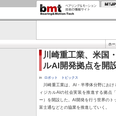
メ
イ
ン
コ
ン
テ
ン
ツ
に
プ
移
ホー
動
ラ
川崎重工業、米国
イ
ルAI開発拠点を開
マ
リ
リ
in
ロボット
トピックス
ン
川崎重工業は、AI・半導体分野におけ
ク
ィジカルAIの社会実装を推進する拠点「Kawasak
ー）を開設した。AI開発を行う世界のトッププレイ
富士通などとの協業を推進していく。