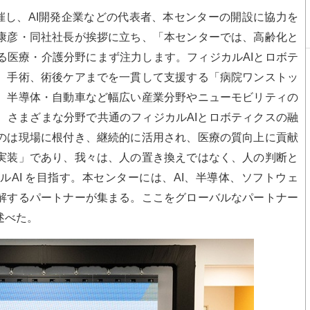
催し、AI開発企業などの代表者、本センターの開設に協力を
康彦・同社社長が挨拶に立ち、「本センターでは、高齢化と
る医療・介護分野にまず注力します。フィジカルAIとロボテ
、手術、術後ケアまでを一貫して支援する「病院ワンストッ
、半導体・自動車など幅広い産業分野やニューモビリティの
、さまざまな分野で共通のフィジカルAIとロボティクスの融
のは現場に根付き、継続的に活用され、医療の質向上に貢献
実装」であり、我々は、人の置き換えではなく、人の判断と
AI を目指す。本センターには、AI、半導体、ソフトウェ
解するパートナーが集まる。ここをグローバルなパートナー
述べた。