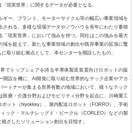
は「現実世界」に関するデータが必要となる。
ルギー、プラント、モーターサイクル等の幅広い事業領域を
出される、多様な現場データやノウハウを長年にわたり蓄積
する「現実世界」において強みを持つ。同社はこの強みを最大
証の域を超えて、新たな事業領域の創出や既存事業の拡張に繋
もに取り組む拠点として、本センターを開設したもの。
界でトップシェアを誇る半導体製造装置向けロボットの販
ー開設を機に、AI開発に取り組む世界的なテック企業やアカ
パートナーが集まる世界有数の地域において、様々なテック
は医療・介護分野およびモビリティ分野を起点に、川崎重工
ット（Nyokkey）、屋内配送ロボット（FORRO）、手術
、ロボティック・マルチレッグド・ビークル（CORLEO）などの製
に根ざしたソリューション創出を目指す。