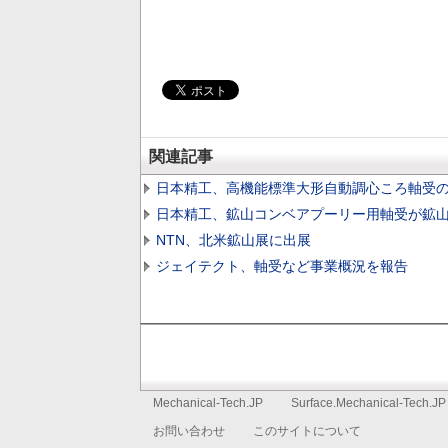
関連記事
日本精工、高機能標準大形自動調心ころ軸受
日本精工、鉱山コンベアプーリー用軸受が鉱山
NTN、北米鉱山展に出展
ジェイテクト、軸受など事業概況を報告
フ
Mechanical-Tech.JP
Surface.Mechanical-Tech.JP
セ
お問い合わせ
このサイトについて
ッ