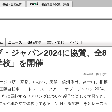
機械・要素技術
表面改質＆試験・評価
ム
ニュース
発行雑誌
書籍・文献
イベント
ブ・ジャパン2024に協賛、全8
学校」を開催
2024年05日09日(木)
ステージ（堺、京都、いなべ、美濃、信州飯田、富士山、相模
際自転車ロードレース「ツアー・オブ・ジャパン 2024」
な走行に貢献するベアリングについて親子で楽しく学習でき、
展示や組み立て体験もできる「NTN回る学校」を各レース会