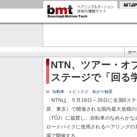
メ
イ
ン
コ
ン
テ
ン
ツ
に
プ
移
ホー
動
ラ
NTN、ツアー・オ
イ
ステージで「回る
マ
リ
リ
in
自動車
トピックス
転がり軸受
ン
NTNは、5 月19日～26日に全国8
ク
原、東京）で開催される国内最大規模の国
（TOJ）に協賛し、自転車のなめらか
ロードバイクに使用されるベアリングの
場で開催する。