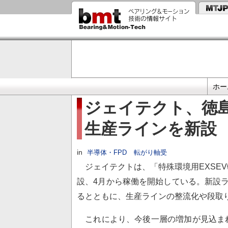
メ
イ
ン
コ
ン
テ
ン
ツ
に
プ
移
ホー
動
ラ
ジェイテクト、徳
イ
生産ラインを新設
マ
リ
リ
in
半導体・FPD
転がり軸受
ン
ジェイテクトは、「特殊環境用EXSE
ク
設、4月から稼働を開始している。新設
るとともに、生産ラインの整流化や段取
これにより、今後一層の増加が見込ま