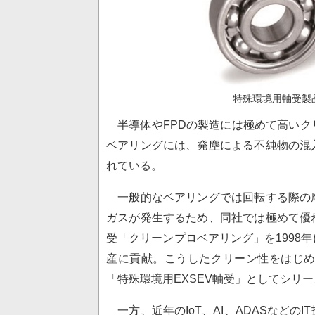
特殊環境用軸受製
半導体やFPDの製造には極めて高いク
ベアリングには、発塵による不純物の混
れている。
一般的なベアリングでは回転する際の
ガスが発生するため、同社では極めて優
受「クリーンプロベアリング」を1998
産に貢献。こうしたクリーン性をはじ
「特殊環境用EXSEV軸受」としてシリ
一方、近年のIoT、AI、ADASなど