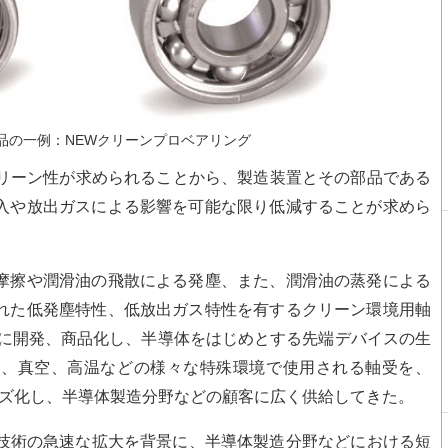
品の一例：NEWクリーンプロベアリング
リーン性が求められることから、製造装置とその部品である
入や放出ガスによる影響を可能な限り低減することが求めら
摩擦や潤滑油の飛散による発塵、また、潤滑油の蒸発による
れた低発塵特性、低放出ガス特性を有するクリーン環境用軸
年に開発、商品化し、半導体をはじめとする先端デバイスの生
め、真空、高温などの様々な特殊環境で使用される軸受を、
ーズ化し、半導体製造分野などの顧客に広く供給してきた。
のIT技術の急速な拡大を背景に、半導体製造分野などにおける短