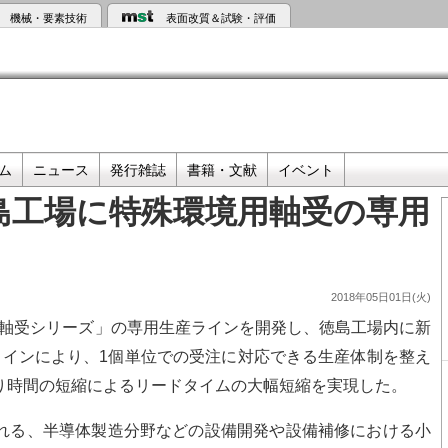
機械・要素技術
表面改質＆試験・評価
ム
ニュース
発行雑誌
書籍・文献
イベント
島工場に特殊環境用軸受の専用
2018年05日01日(火)
V軸受シリーズ」の専用生産ラインを開発し、徳島工場内に新
ラインにより、1個単位での受注に対応できる生産体制を整え
り時間の短縮によるリードタイムの大幅短縮を実現した。
れる、半導体製造分野などの設備開発や設備補修における小