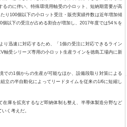
するのに伴い、特殊環境用軸受の小ロット、短納期需要が高
たり100個以下の小ロット受注・販売実績件数は近年増加傾
0個以下の受注が占める割合が増加し、2017年度では54％を
より迅速に対応するため、「1個の受注に対応できるライン
EV軸受シリーズ専用の小ロット生産ラインを徳島工場内に新
境での1個からの生産が可能なほか、設備段取り対策による
、組立の半自動化によってリードタイムを従来の1/6に短縮し
て在庫を拡充するなど即納体制も整え、半導体製造分野など
ていく考えだ。